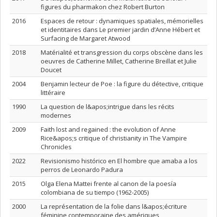
figures du pharmakon chez Robert Burton
2016
Espaces de retour : dynamiques spatiales, mémorielles
et identitaires dans Le premier jardin d’Anne Hébert et
Surfacing de Margaret Atwood
2018
Matérialité et transgression du corps obscène dans les
oeuvres de Catherine Millet, Catherine Breillat et Julie
Doucet
2004
Benjamin lecteur de Poe : la figure du détective, critique
littéraire
1990
La question de l&apos;intrigue dans les récits
modernes
2009
Faith lost and regained : the evolution of Anne
Rice&apos;s critique of christianity in The Vampire
Chronicles
2022
Revisionismo histórico en El hombre que amaba a los
perros de Leonardo Padura
2015
Olga Elena Mattei frente al canon de la poesía
colombiana de su tiempo (1962-2005)
2000
La représentation de la folie dans l&apos;écriture
féminine contemporaine des amériques