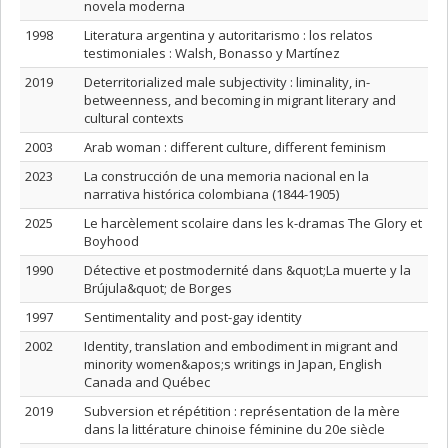
novela moderna
1998
Literatura argentina y autoritarismo : los relatos
testimoniales : Walsh, Bonasso y Martínez
2019
Deterritorialized male subjectivity : liminality, in-
betweenness, and becoming in migrant literary and
cultural contexts
2003
Arab woman : different culture, different feminism
2023
La construcción de una memoria nacional en la
narrativa histórica colombiana (1844-1905)
2025
Le harcèlement scolaire dans les k-dramas The Glory et
Boyhood
1990
Détective et postmodernité dans &quot;La muerte y la
Brújula&quot; de Borges
1997
Sentimentality and post-gay identity
2002
Identity, translation and embodiment in migrant and
minority women&apos;s writings in Japan, English
Canada and Québec
2019
Subversion et répétition : représentation de la mère
dans la littérature chinoise féminine du 20e siècle