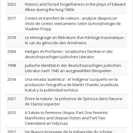
2023
Fictions and forced forgetfulness in the plays of Edward
Albee during the long 1960s
2017
Contes et transfert de valeurs : analyse d&apos;un
choix de contes vietnamiens selon la morphologie de
Vladimir Propp
2018
Le témoignage en littérature d’un héritage traumatique :
le cas du génocide des Arméniens
2004
Heiliges im Profanen : sinaitisches Denken in der
deutschsprachigen jüdischen Literatur
1998
Judische Identität in der deutschsprachigen judischen
Literatur nach 1945 an ausgewählten Beispielen
2014
Una mirada ‘auténtica’ : el ‘indígena’ cuzqueño en la
producción fotográfica de Martín Chambi, la película
Kukuli y la publicidad turística
2021
Écrire la nature : la présence de Spinoza dans l’œuvre
de Clarice Lispector
2013
A Salute to Feminine Utopia: Part One Feminist
Manifestos and Utopian Fiction and Part Two
Cwenaland an Odyssey
2017
De l&apos;économie de la mélancolie du scholar :