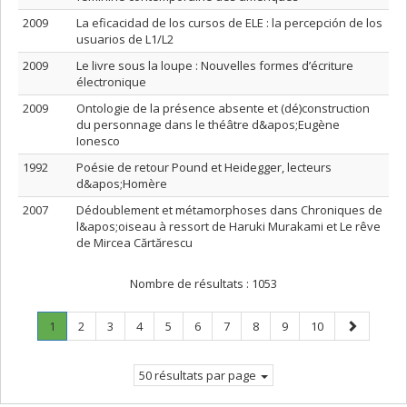
2009
La eficacidad de los cursos de ELE : la percepción de los
usuarios de L1/L2
2009
Le livre sous la loupe : Nouvelles formes d’écriture
électronique
2009
Ontologie de la présence absente et (dé)construction
du personnage dans le théâtre d&apos;Eugène
Ionesco
1992
Poésie de retour Pound et Heidegger, lecteurs
d&apos;Homère
2007
Dédoublement et métamorphoses dans Chroniques de
l&apos;oiseau à ressort de Haruki Murakami et Le rêve
de Mircea Cărtărescu
Nombre de résultats :
1053
Page
.
Page
Page
Page
Page
Page
Page
Page
Page
Page
Page
1
2
3
4
5
6
7
8
9
10
Page
suivante
courante.
50 résultats par page