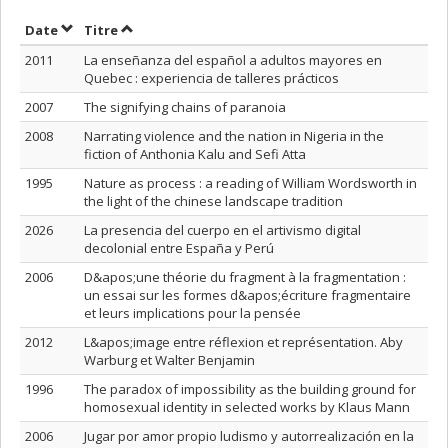
Trier par date en ordre décroissant
Trier par titre en ordre décroissant
Date
Titre
2011
La enseñanza del español a adultos mayores en
Quebec : experiencia de talleres prácticos
2007
The signifying chains of paranoia
2008
Narrating violence and the nation in Nigeria in the
fiction of Anthonia Kalu and Sefi Atta
1995
Nature as process : a reading of William Wordsworth in
the light of the chinese landscape tradition
2026
La presencia del cuerpo en el artivismo digital
decolonial entre España y Perú
2006
D&apos;une théorie du fragment à la fragmentation :
un essai sur les formes d&apos;écriture fragmentaire
et leurs implications pour la pensée
2012
L&apos;image entre réflexion et représentation. Aby
Warburg et Walter Benjamin
1996
The paradox of impossibility as the building ground for
homosexual identity in selected works by Klaus Mann
2006
Jugar por amor propio ludismo y autorrealización en la