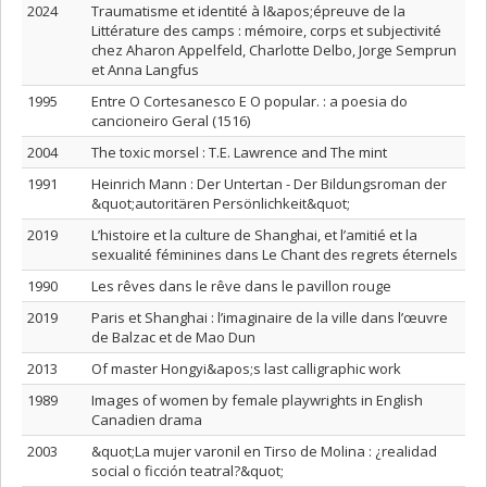
2024
Traumatisme et identité à l&apos;épreuve de la
Littérature des camps : mémoire, corps et subjectivité
chez Aharon Appelfeld, Charlotte Delbo, Jorge Semprun
et Anna Langfus
1995
Entre O Cortesanesco E O popular. : a poesia do
cancioneiro Geral (1516)
2004
The toxic morsel : T.E. Lawrence and The mint
1991
Heinrich Mann : Der Untertan - Der Bildungsroman der
&quot;autoritären Persönlichkeit&quot;
2019
L’histoire et la culture de Shanghai, et l’amitié et la
sexualité féminines dans Le Chant des regrets éternels
1990
Les rêves dans le rêve dans le pavillon rouge
2019
Paris et Shanghai : l’imaginaire de la ville dans l’œuvre
de Balzac et de Mao Dun
2013
Of master Hongyi&apos;s last calligraphic work
1989
Images of women by female playwrights in English
Canadien drama
2003
&quot;La mujer varonil en Tirso de Molina : ¿realidad
social o ficción teatral?&quot;