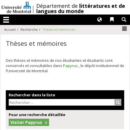
Passer
/
Département de
littératures et de
au
langues du monde
contenu
Langues
Liens 
R
Menu
N
Accueil
Recherche
Thèses et mémoires
Thèses et mémoires
Des thèses et mémoires de nos étudiantes et étudiants sont
conservés et consultables dans
Papyrus
, le dépôt institutionnel de
l’Université de Montréal.
Rechercher dans la liste
Recher
Pour une recherche détaillée
Visiter Papyrus