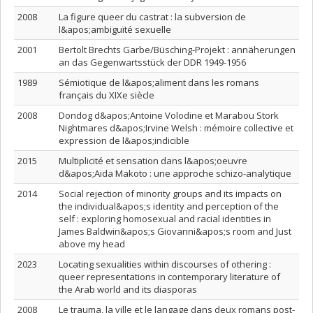
2008
La figure queer du castrat : la subversion de
l&apos;ambiguïté sexuelle
2001
Bertolt Brechts Garbe/Büsching-Projekt : annäherungen
an das Gegenwartsstück der DDR 1949-1956
1989
Sémiotique de l&apos;aliment dans les romans
français du XIXe siècle
2008
Dondog d&apos;Antoine Volodine et Marabou Stork
Nightmares d&apos;Irvine Welsh : mémoire collective et
expression de l&apos;indicible
2015
Multiplicité et sensation dans l&apos;oeuvre
d&apos;Aida Makoto : une approche schizo-analytique
2014
Social rejection of minority groups and its impacts on
the individual&apos;s identity and perception of the
self : exploring homosexual and racial identities in
James Baldwin&apos;s Giovanni&apos;s room and Just
above my head
2023
Locating sexualities within discourses of othering :
queer representations in contemporary literature of
the Arab world and its diasporas
2008
Le trauma, la ville et le langage dans deux romans post-