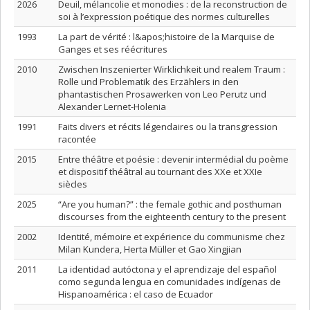
2026
Deuil, mélancolie et monodies : de la reconstruction de
soi à l’expression poétique des normes culturelles
1993
La part de vérité : l&apos;histoire de la Marquise de
Ganges et ses réécritures
2010
Zwischen Inszenierter Wirklichkeit und realem Traum :
Rolle und Problematik des Erzählers in den
phantastischen Prosawerken von Leo Perutz und
Alexander Lernet-Holenia
1991
Faits divers et récits légendaires ou la transgression
racontée
2015
Entre théâtre et poésie : devenir intermédial du poème
et dispositif théâtral au tournant des XXe et XXIe
siècles
2025
“Are you human?” : the female gothic and posthuman
discourses from the eighteenth century to the present
2002
Identité, mémoire et expérience du communisme chez
Milan Kundera, Herta Müller et Gao Xingjian
2011
La identidad autóctona y el aprendizaje del español
como segunda lengua en comunidades indígenas de
Hispanoamérica : el caso de Ecuador