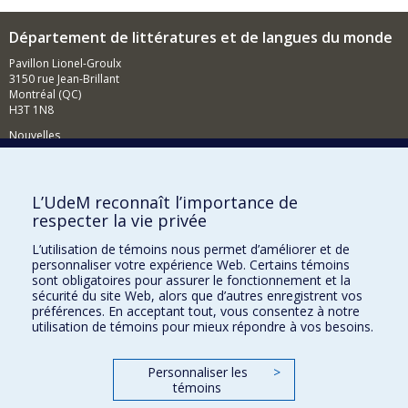
Département de littératures et de langues du monde
Pavillon Lionel-Groulx
3150 rue Jean-Brillant
Montréal (QC)
H3T 1N8
Nouvelles
Événements
Comment soutenir le Département?
L’UdeM reconnaît l’importance de
respecter la vie privée
BESOIN D'AIDE?
L’utilisation de témoins nous permet d’améliorer et de
Plan du site
personnaliser votre expérience Web. Certains témoins
Signaler une erreur
sont obligatoires pour assurer le fonctionnement et la
sécurité du site Web, alors que d’autres enregistrent vos
Accessibilité
préférences. En acceptant tout, vous consentez à notre
utilisation de témoins pour mieux répondre à vos besoins.
FACULTÉ DES ARTS ET DES SCIENCES
Nos départements et écoles
Personnaliser les
>
témoins
Nos centres d'études