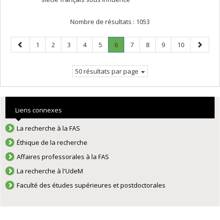
Nombre de résultats :
1053
Page
Page
Page
Page
Page
Page
Page
.
Page
Page
Page
Page
Page
1
2
3
4
5
6
7
8
9
10
précédente
Page
suivant
courante.
50 résultats par page
Liens connexes
La recherche à la FAS
Éthique de la recherche
Affaires professorales à la FAS
La recherche à l'UdeM
Faculté des études supérieures et postdoctorales