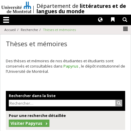
Passer
/
Département de
littératures et de
au
langues du monde
contenu
Langues
Liens 
R
Menu
N
Accueil
Recherche
Thèses et mémoires
Thèses et mémoires
Des thèses et mémoires de nos étudiantes et étudiants sont
conservés et consultables dans
Papyrus
, le dépôt institutionnel de
l’Université de Montréal.
Rechercher dans la liste
Recher
Pour une recherche détaillée
Visiter Papyrus