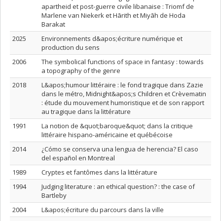
apartheid et post-guerre civile libanaise : Triomf de
Marlene van Niekerk et Hārith et Miyāh de Hoda
Barakat
2025
Environnements d&apos;écriture numérique et
production du sens
2006
The symbolical functions of space in fantasy : towards
a topography of the genre
2018
L&apos;humour littéraire : le fond tragique dans Zazie
dans le métro, Midnight&apos;s Children et Crèvematin
: étude du mouvement humoristique et de son rapport
au tragique dans la littérature
1991
La notion de &quot;baroque&quot; dans la critique
littéraire hispano-américaine et québécoise
2014
¿Cómo se conserva una lengua de herencia? El caso
del español en Montreal
1989
Cryptes et fantômes dans la littérature
1994
Judging literature : an ethical question? : the case of
Bartleby
2004
L&apos;écriture du parcours dans la ville