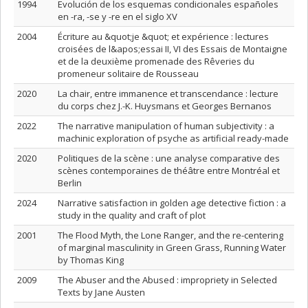
1994
Evolución de los esquemas condicionales españoles
en -ra, -se y -re en el siglo XV
2004
Écriture au &quot;je &quot; et expérience : lectures
croisées de l&apos;essai II, VI des Essais de Montaigne
et de la deuxième promenade des Rêveries du
promeneur solitaire de Rousseau
2020
La chair, entre immanence et transcendance : lecture
du corps chez J.-K. Huysmans et Georges Bernanos
2022
The narrative manipulation of human subjectivity : a
machinic exploration of psyche as artificial ready-made
2020
Politiques de la scène : une analyse comparative des
scènes contemporaines de théâtre entre Montréal et
Berlin
2024
Narrative satisfaction in golden age detective fiction : a
study in the quality and craft of plot
2001
The Flood Myth, the Lone Ranger, and the re-centering
of marginal masculinity in Green Grass, Running Water
by Thomas King
2009
The Abuser and the Abused : impropriety in Selected
Texts by Jane Austen