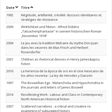
Trier par date en ordre croissant
Trier par titre en ordre croissant
Date
Titre
1992
Négritude, antillanité, créolité: discours identitaires et
stratégies de résistance
2009
Wirklichkeit und Fiktion : Alfred Döblins
„Tatsachenphantasie“ in seinem historischen Roman
„November 1918“
2004
Le jeu avec la tradition littéraire du mythe Don Juan
dans les oeuvres de Max Frisch und Herbert
Rosendorfer
2001
Children as rhetorical devices in Henry James&apos;
fiction
2010
La herencia de la época de oro en el cine mexicano de
los años noventa : La ley de Herodes y Danzón
1997
The Boswellian Ego : Melancholia and Hypochondria in
the journals and letters of James Boswell
2014
Recollecting Work : Labour and Class in Contemporary
North American Historical Fiction
2007
Scattered narratives : a critical and creative re-
examining of subjugated history