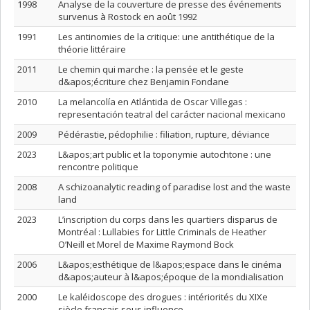
1998
Analyse de la couverture de presse des événements
survenus à Rostock en août 1992
1991
Les antinomies de la critique: une antithétique de la
théorie littéraire
2011
Le chemin qui marche : la pensée et le geste
d&apos;écriture chez Benjamin Fondane
2010
La melancolía en Atlántida de Oscar Villegas :
representación teatral del carácter nacional mexicano
2009
Pédérastie, pédophilie : filiation, rupture, déviance
2023
L&apos;art public et la toponymie autochtone : une
rencontre politique
2008
A schizoanalytic reading of paradise lost and the waste
land
2023
L’inscription du corps dans les quartiers disparus de
Montréal : Lullabies for Little Criminals de Heather
O’Neill et Morel de Maxime Raymond Bock
2006
L&apos;esthétique de l&apos;espace dans le cinéma
d&apos;auteur à l&apos;époque de la mondialisation
2000
Le kaléidoscope des drogues : intériorités du XIXe
siècle français sous influence