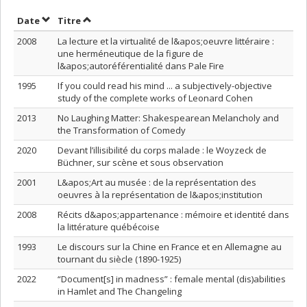
Trier par date en ordre croissant
Trier par titre en ordre croissant
Date
Titre
2008
La lecture et la virtualité de l&apos;oeuvre littéraire :
une herméneutique de la figure de
l&apos;autoréférentialité dans Pale Fire
1995
If you could read his mind ... a subjectively-objective
study of the complete works of Leonard Cohen
2013
No Laughing Matter: Shakespearean Melancholy and
the Transformation of Comedy
2020
Devant l’illisibilité du corps malade : le Woyzeck de
Büchner, sur scène et sous observation
2001
L&apos;Art au musée : de la représentation des
oeuvres à la représentation de l&apos;institution
2008
Récits d&apos;appartenance : mémoire et identité dans
la littérature québécoise
1993
Le discours sur la Chine en France et en Allemagne au
tournant du siècle (1890-1925)
2022
“Document[s] in madness” : female mental (dis)abilities
in Hamlet and The Changeling