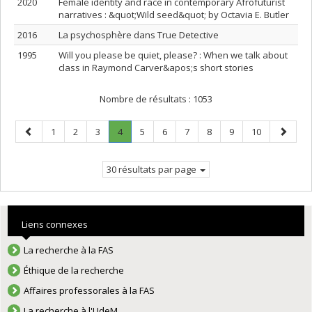
2020
Female identity and race in contemporary Afrofuturist
narratives : &quot;Wild seed&quot; by Octavia E. Butler
2016
La psychosphère dans True Detective
1995
Will you please be quiet, please? : When we talk about
class in Raymond Carver&apos;s short stories
Nombre de résultats :
1053
Page
Page
Page
Page
Page
.
Page
Page
Page
Page
Page
Page
Page
1
2
3
4
5
6
7
8
9
10
précédente
Page
suivant
courante.
30 résultats par page
Liens connexes
La recherche à la FAS
Éthique de la recherche
Affaires professorales à la FAS
La recherche à l'UdeM