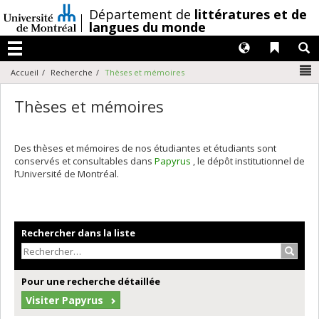
Passer
/
Département de
littératures et de
au
langues du monde
contenu
Langues
Liens 
R
Menu
N
Accueil
Recherche
Thèses et mémoires
Thèses et mémoires
Des thèses et mémoires de nos étudiantes et étudiants sont
conservés et consultables dans
Papyrus
, le dépôt institutionnel de
l’Université de Montréal.
Rechercher dans la liste
Recher
Pour une recherche détaillée
Visiter Papyrus