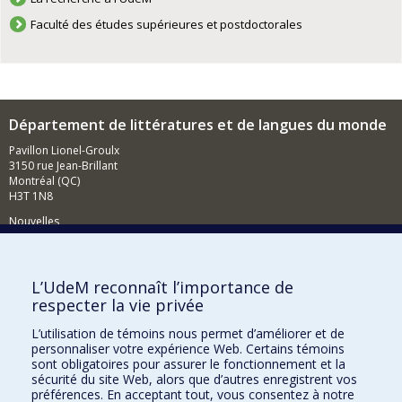
Faculté des études supérieures et postdoctorales
Département de littératures et de langues du monde
Pavillon Lionel-Groulx
3150 rue Jean-Brillant
Montréal (QC)
H3T 1N8
Nouvelles
Événements
Comment soutenir le Département?
L’UdeM reconnaît l’importance de
respecter la vie privée
BESOIN D'AIDE?
L’utilisation de témoins nous permet d’améliorer et de
Plan du site
personnaliser votre expérience Web. Certains témoins
Signaler une erreur
sont obligatoires pour assurer le fonctionnement et la
sécurité du site Web, alors que d’autres enregistrent vos
Accessibilité
préférences. En acceptant tout, vous consentez à notre