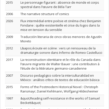
2015
Le personnage-figurant : absence de monde et corps
spectral dans l’œuvre de Béla Tarr
2006
The narrative structure of comics
2026
Flux intermédial entre poésie et cinéma chez Benjamin
Fondane : quête existentielle et crise du logos dans la
mise en tension du sensible
2009
Traducción literaria de cinco obras menores de Agustín
Moreto
2012
L&apos;écoute en scène : vers un renouveau de la
dramaturgie sonore dans Inferno de Romeo Castellucci
2017
La reconstruction identitaire et le rôle du Canada dans
l’œuvre migrante de Walter Bauer : une contribution à
l’étude de la littérature germano-canadienne
2007
Discurso pedagógico sobre la interculturalidad en
México : análisis crítico de textos de educación básica
2015
Forms of the Postmodern Historical Novel : Christoph
Ransmayr, Daniel Kehlmann, Wolfgang Hildesheimer
1997
&quot;Reading self-resistance in the works of Samuel
Beckett&quot;