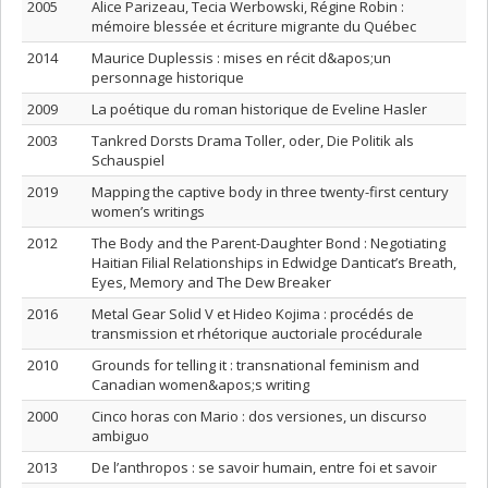
2005
Alice Parizeau, Tecia Werbowski, Régine Robin :
mémoire blessée et écriture migrante du Québec
2014
Maurice Duplessis : mises en récit d&apos;un
personnage historique
2009
La poétique du roman historique de Eveline Hasler
2003
Tankred Dorsts Drama Toller, oder, Die Politik als
Schauspiel
2019
Mapping the captive body in three twenty-first century
women’s writings
2012
The Body and the Parent-Daughter Bond : Negotiating
Haitian Filial Relationships in Edwidge Danticat’s Breath,
Eyes, Memory and The Dew Breaker
2016
Metal Gear Solid V et Hideo Kojima : procédés de
transmission et rhétorique auctoriale procédurale
2010
Grounds for telling it : transnational feminism and
Canadian women&apos;s writing
2000
Cinco horas con Mario : dos versiones, un discurso
ambiguo
2013
De l’anthropos : se savoir humain, entre foi et savoir