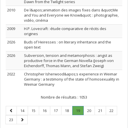
Dawn from the Twilight series
2010
De l&apos;animation des images fixes dans &quot;Me
and You and Everyone we Know&quot; : photographie,
vidéo, cinéma
2009
H.P. Lovecraft : étude comparative de récits des
origines
2026
Buds of Heiresses : on literary inheritance and the
open text
2026
Subversion, tension and metamorphosis : angst as
productive force in the German Novella (Joseph von
Eichendorff, Thomas Mann, and Stefan Zweig)
2022
Christopher Isherwood&apos;s experience in Weimar
Germany : a testimony of the state of homosexuality in
Weimar Germany
Nombre de résultats :
1053
Page
Page
Page
Page
Page
Page
Page
.
Page
Page
Page
14
15
16
17
18
19
20
21
22
précédente
Page
Page
Page
23
courante.
suivante