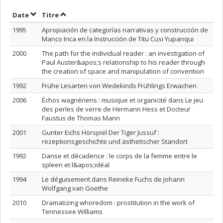
Trier par date en ordre croissant
Trier par titre en ordre croissant
Date
Titre
1995
Apropiación de categorías narrativas y construcción de
Manco Inca en la Instrucción de Titu Cusi Yupanqui
2000
The path for the individual reader : an investigation of
Paul Auster&apos;s relationship to his reader through
the creation of space and manipulation of convention
1992
Frühe Lesarten von Wedekinds Frühlings Erwachen
2006
Échos wagnériens : musique et organicité dans Le jeu
des perles de verre de Hermann Hess et Docteur
Faustus de Thomas Mann
2001
Gunter Eichs Hörspiel Der Tiger Jussuf :
rezeptionsgeschichte und ästhetischer Standort
1992
Danse et décadence : le corps de la femme entre le
spleen et l&apos;idéal
1994
Le déguisement dans Reineke Fuchs de Johann
Wolfgang van Goethe
2010
Dramatizing whoredom : prostitution in the work of
Tennessee Williams