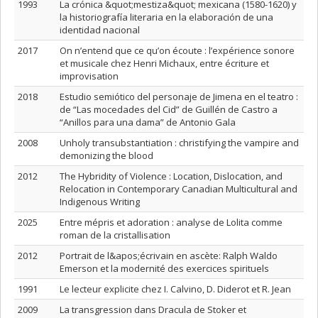
1993
La crónica &quot;mestiza&quot; mexicana (1580-1620) y
la historiografía literaria en la elaboración de una
identidad nacional
2017
On n’entend que ce qu’on écoute : l’expérience sonore
et musicale chez Henri Michaux, entre écriture et
improvisation
2018
Estudio semiótico del personaje de Jimena en el teatro :
de “Las mocedades del Cid” de Guillén de Castro a
“Anillos para una dama” de Antonio Gala
2008
Unholy transubstantiation : christifying the vampire and
demonizing the blood
2012
The Hybridity of Violence : Location, Dislocation, and
Relocation in Contemporary Canadian Multicultural and
Indigenous Writing
2025
Entre mépris et adoration : analyse de Lolita comme
roman de la cristallisation
2012
Portrait de l&apos;écrivain en ascète: Ralph Waldo
Emerson et la modernité des exercices spirituels
1991
Le lecteur explicite chez I. Calvino, D. Diderot et R. Jean
2009
La transgression dans Dracula de Stoker et