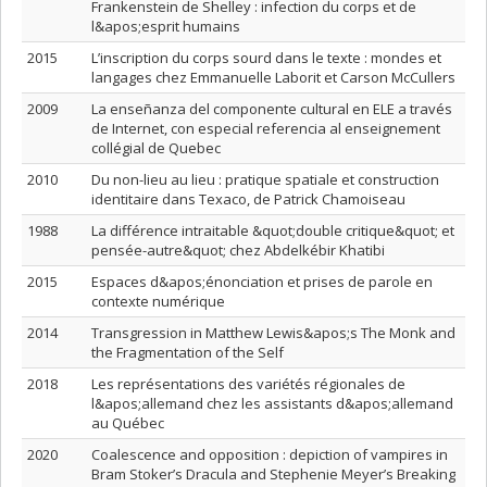
Frankenstein de Shelley : infection du corps et de
l&apos;esprit humains
2015
L’inscription du corps sourd dans le texte : mondes et
langages chez Emmanuelle Laborit et Carson McCullers
2009
La enseñanza del componente cultural en ELE a través
de Internet, con especial referencia al enseignement
collégial de Quebec
2010
Du non-lieu au lieu : pratique spatiale et construction
identitaire dans Texaco, de Patrick Chamoiseau
1988
La différence intraitable &quot;double critique&quot; et
pensée-autre&quot; chez Abdelkébir Khatibi
2015
Espaces d&apos;énonciation et prises de parole en
contexte numérique
2014
Transgression in Matthew Lewis&apos;s The Monk and
the Fragmentation of the Self
2018
Les représentations des variétés régionales de
l&apos;allemand chez les assistants d&apos;allemand
au Québec
2020
Coalescence and opposition : depiction of vampires in
Bram Stoker’s Dracula and Stephenie Meyer’s Breaking