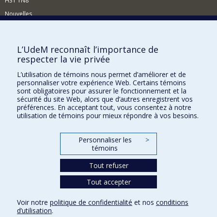
H3T 1N8
Nouvelles
Événements
Comment soutenir le Département?
L’UdeM reconnaît l’importance de
respecter la vie privée
BESOIN D'AIDE?
L’utilisation de témoins nous permet d’améliorer et de
Plan du site
personnaliser votre expérience Web. Certains témoins
Signaler une erreur
sont obligatoires pour assurer le fonctionnement et la
sécurité du site Web, alors que d’autres enregistrent vos
Accessibilité
préférences. En acceptant tout, vous consentez à notre
utilisation de témoins pour mieux répondre à vos besoins.
FACULTÉ DES ARTS ET DES SCIENCES
Nos départements et écoles
Personnaliser les
>
témoins
Nos centres d'études
Tout refuser
Nos programmes et cours
Tout accepter
Confidentialité
Voir notre
politique de confidentialité
et nos
conditions
Conditions d’utilisation
d’utilisation
.