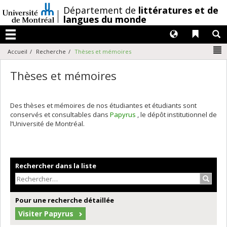
Passer
/
Département de
littératures et de
au
langues du monde
contenu
Langues
Liens 
R
Menu
N
Accueil
Recherche
Thèses et mémoires
Thèses et mémoires
Des thèses et mémoires de nos étudiantes et étudiants sont
conservés et consultables dans
Papyrus
, le dépôt institutionnel de
l’Université de Montréal.
Rechercher dans la liste
Recher
Pour une recherche détaillée
Visiter Papyrus