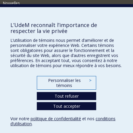
Nouvelles
Événements
Comment soutenir le Département?
L’UdeM reconnaît l’importance de
respecter la vie privée
BESOIN D'AIDE?
L’utilisation de témoins nous permet d’améliorer et de
Plan du site
personnaliser votre expérience Web. Certains témoins
Signaler une erreur
sont obligatoires pour assurer le fonctionnement et la
sécurité du site Web, alors que d’autres enregistrent vos
Accessibilité
préférences. En acceptant tout, vous consentez à notre
utilisation de témoins pour mieux répondre à vos besoins.
FACULTÉ DES ARTS ET DES SCIENCES
Nos départements et écoles
Personnaliser les
>
témoins
Nos centres d'études
Tout refuser
Nos programmes et cours
Tout accepter
Confidentialité
Voir notre
politique de confidentialité
et nos
conditions
Conditions d’utilisation
d’utilisation
.
Paramètres des témoins