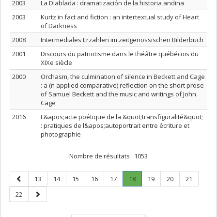
2003
La Diablada : dramatización de la historia andina
2003
Kurtz in fact and fiction : an intertextual study of Heart
of Darkness
2008
Intermediales Erzählen im zeitgenössischen Bilderbuch
2001
Discours du patriotisme dans le théâtre québécois du
XIXe siècle
2000
Orchasm, the culmination of silence in Beckett and Cage
: a (n applied comparative) reflection on the short prose
of Samuel Beckett and the music and writings of John
Cage
2016
L&apos;acte poétique de la &quot;transfiguralité&quot;
: pratiques de l&apos;autoportrait entre écriture et
photographie
Nombre de résultats :
1053
Page
Page
Page
Page
Page
Page
Page
.
Page
Page
Page
13
14
15
16
17
18
19
20
21
précédente
Page
Page
Page
22
courante.
suivante