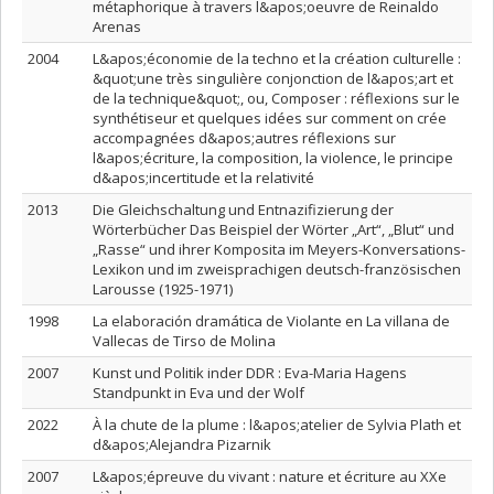
métaphorique à travers l&apos;oeuvre de Reinaldo
Arenas
2004
L&apos;économie de la techno et la création culturelle :
&quot;une très singulière conjonction de l&apos;art et
de la technique&quot;, ou, Composer : réflexions sur le
synthétiseur et quelques idées sur comment on crée
accompagnées d&apos;autres réflexions sur
l&apos;écriture, la composition, la violence, le principe
d&apos;incertitude et la relativité
2013
Die Gleichschaltung und Entnazifizierung der
Wörterbücher Das Beispiel der Wörter „Art“, „Blut“ und
„Rasse“ und ihrer Komposita im Meyers-Konversations-
Lexikon und im zweisprachigen deutsch-französischen
Larousse (1925-1971)
1998
La elaboración dramática de Violante en La villana de
Vallecas de Tirso de Molina
2007
Kunst und Politik inder DDR : Eva-Maria Hagens
Standpunkt in Eva und der Wolf
2022
À la chute de la plume : l&apos;atelier de Sylvia Plath et
d&apos;Alejandra Pizarnik
2007
L&apos;épreuve du vivant : nature et écriture au XXe