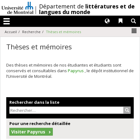
Passer
/
Département de
littératures et de
au
langues du monde
contenu
Langues
Liens 
R
Menu
N
Accueil
Recherche
Thèses et mémoires
Thèses et mémoires
Des thèses et mémoires de nos étudiantes et étudiants sont
conservés et consultables dans
Papyrus
, le dépôt institutionnel de
l’Université de Montréal.
Rechercher dans la liste
Recher
Pour une recherche détaillée
Visiter Papyrus