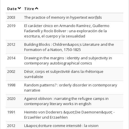
Trier par date en ordre croissant
Trier par titre en ordre croissant
Date
Titre
2003
The practice of memory in hypertext wor(l)ds
2019
El carácter cínico en Armando Ramírez, Guillermo
Fadanelli y Rocío Boliver : una exploración de la
escritura, el cuerpo y la sexualidad
2012
Building Blocks : Children&apos;s Literature and the
Formation of a Nation, 1750-1825
2014
Drawing in the margins : identity and subjectivity in
contemporary autobiographical comics
2002
Désir, corps et subjectivité dans la rhétorique
surréaliste
1998
Random patterns? : orderly disorder in contemporary
narrative
2020
Against oblivion : narrating the refugee camps in
contemporary literary works in english
1991
Heimito von Doderers &quot;Die Daemonen&quot; -
Erzaehler und Erzaehlen
2012
L&apos;écriture comme intensité : la vision