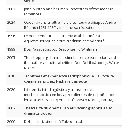
siècle
2003
Jane Austen and her men : ancestors of the modern
romances
2024
Queer avant la lettre : la vie et l’œuvre d&apos;André
Béland (1925-1980) ainsi que sa réception
1996
Le bonimenteur et le cinéma oral : le cinéma
&quot;muet&quot; entre tradition et modernité
1999
Dos Passos&apos; Response To Whitman
2005
The shopping channel : simulation, consumption, and
the author as cultural critic in Don DeLillo&apos;s White
Noise
2018
Tropismes et expérience radiophonique : la vocalité
comme sens chez Nathalie Sarraute
2020
Influencia interlingüística y transferencia
morfosintáctica en los aprendientes de español como
lengua tercera (EL3) en el País Vasco Norte (Francia)
2007
Théâtralité du cinéma : enjeux scénographiques et
dramaturgiques
2000
Defamiliarization in A Tale of a tub