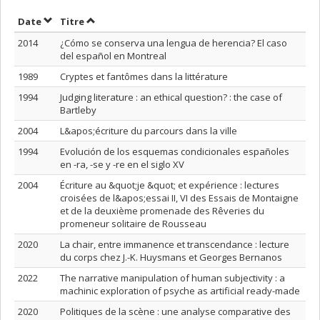
Trier par date en ordre croissant
Trier par titre en ordre croissant
Date
Titre
2014
¿Cómo se conserva una lengua de herencia? El caso
del español en Montreal
1989
Cryptes et fantômes dans la littérature
1994
Judging literature : an ethical question? : the case of
Bartleby
2004
L&apos;écriture du parcours dans la ville
1994
Evolución de los esquemas condicionales españoles
en -ra, -se y -re en el siglo XV
2004
Écriture au &quot;je &quot; et expérience : lectures
croisées de l&apos;essai II, VI des Essais de Montaigne
et de la deuxième promenade des Rêveries du
promeneur solitaire de Rousseau
2020
La chair, entre immanence et transcendance : lecture
du corps chez J.-K. Huysmans et Georges Bernanos
2022
The narrative manipulation of human subjectivity : a
machinic exploration of psyche as artificial ready-made
2020
Politiques de la scène : une analyse comparative des