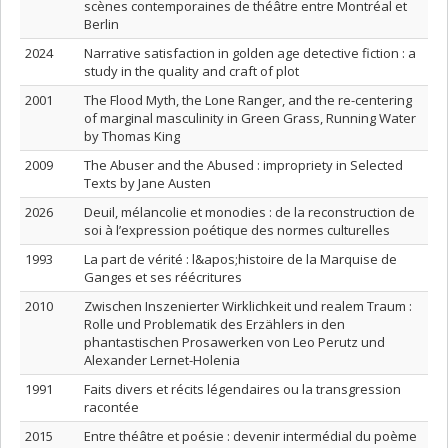
scènes contemporaines de théâtre entre Montréal et
Berlin
2024
Narrative satisfaction in golden age detective fiction : a
study in the quality and craft of plot
2001
The Flood Myth, the Lone Ranger, and the re-centering
of marginal masculinity in Green Grass, Running Water
by Thomas King
2009
The Abuser and the Abused : impropriety in Selected
Texts by Jane Austen
2026
Deuil, mélancolie et monodies : de la reconstruction de
soi à l’expression poétique des normes culturelles
1993
La part de vérité : l&apos;histoire de la Marquise de
Ganges et ses réécritures
2010
Zwischen Inszenierter Wirklichkeit und realem Traum :
Rolle und Problematik des Erzählers in den
phantastischen Prosawerken von Leo Perutz und
Alexander Lernet-Holenia
1991
Faits divers et récits légendaires ou la transgression
racontée
2015
Entre théâtre et poésie : devenir intermédial du poème