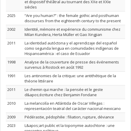
et dispositif théâtral au tournant des XXe et XXIe
siècles
2025
“Are you human?” : the female gothic and posthuman
discourses from the eighteenth century to the present
2002
Identité, mémoire et expérience du communisme chez
Milan Kundera, Herta Müller et Gao Xingjian
2011
La identidad autóctona y el aprendizaje del español
como segunda lengua en comunidades indígenas de
Hispanoamérica : el caso de Ecuador
1998
Analyse de la couverture de presse des événements
survenus à Rostock en août 1992
1991
Les antinomies de la critique: une antithétique de la
théorie littéraire
2011
Le chemin qui marche : la pensée et le geste
d&apos;écriture chez Benjamin Fondane
2010
La melancolía en Atlántida de Oscar Villegas :
representación teatral del carácter nacional mexicano
2009
Pédérastie, pédophilie : filiation, rupture, déviance
2023
L&apos;art public et la toponymie autochtone : une
rencontre politique