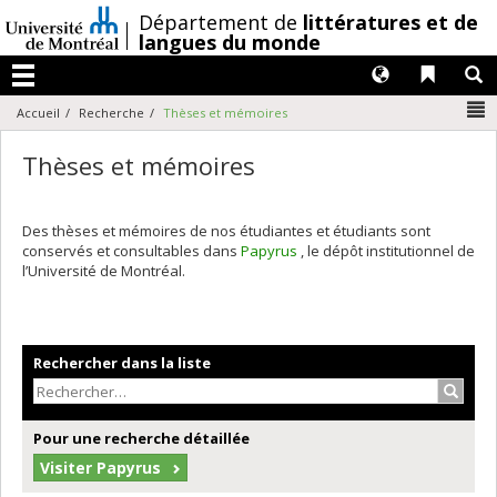
Passer
/
Département de
littératures et de
au
langues du monde
contenu
Langues
Liens 
R
Menu
N
Accueil
Recherche
Thèses et mémoires
Thèses et mémoires
Des thèses et mémoires de nos étudiantes et étudiants sont
conservés et consultables dans
Papyrus
, le dépôt institutionnel de
l’Université de Montréal.
Rechercher dans la liste
Recher
Pour une recherche détaillée
Visiter Papyrus