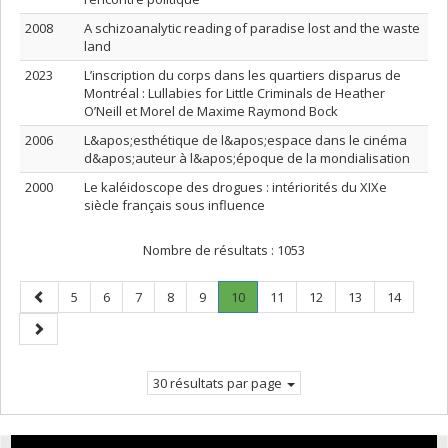
2008
A schizoanalytic reading of paradise lost and the waste
land
2023
L’inscription du corps dans les quartiers disparus de
Montréal : Lullabies for Little Criminals de Heather
O’Neill et Morel de Maxime Raymond Bock
2006
L&apos;esthétique de l&apos;espace dans le cinéma
d&apos;auteur à l&apos;époque de la mondialisation
2000
Le kaléidoscope des drogues : intériorités du XIXe
siècle français sous influence
Nombre de résultats :
1053
Page
Page
Page
Page
Page
Page
Page
.
Page
Page
Page
Page
5
6
7
8
9
10
11
12
13
14
précédente
Page
Page
courante.
suivante
30 résultats par page