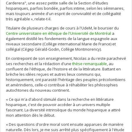
Carderera", une assez petite salle de la Section d'études
hispaniques, parfois bondée, parfois intime, selon les séminaires,
mais toujours animée d'un esprit de convivialité et de collégialité
très agréable », relate-t-il.
Titulaire de plusieurs charges de cours à l'UdeM, le boursier du
Centre universitaire en éthique de l'Université de Montréal
a
également distillé les fondements de la langue espagnole aux
niveaux secondaire (Collège international Marie de France) et
collégial (Cégep Gérald-Godin, Collège Montmorency).
En contrepoint de son enseignement, Nicolas a du reste parachevé
ses recherches et la rédaction d'une
thèse remarquable
, au
confluent de l'éthique, de l'histoire et de la littérature. Battant en
brèche les idées reçues et autres lieux communs qui,
historiquement, ont parasité l'héritage des peuples précolombiens
et amérindiens, celle-ci contribue à réhabiliter les philosophies
autochtones du nouveau continent.
« Ce qui m'a d'abord stimulé dans la recherche en littérature
hispanique, c'est de pouvoir accéder à un univers multiple
fascinant. La diversité intrinsèque du monde hispanique a attiré
mon attention dès le début.
« Des questions d'ordre moral sont ensuite apparues de manière
naturelle. Dès lors, je me suis arrêté plus spécifiquement à l'étude