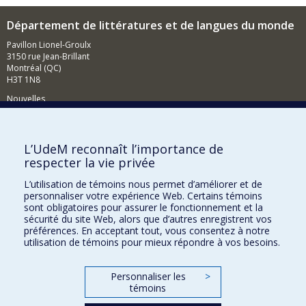
Département de littératures et de langues du monde
Pavillon Lionel-Groulx
3150 rue Jean-Brillant
Montréal (QC)
H3T 1N8
Nouvelles
Événements
Comment soutenir le Département?
L’UdeM reconnaît l’importance de
respecter la vie privée
BESOIN D'AIDE?
L’utilisation de témoins nous permet d’améliorer et de
Plan du site
personnaliser votre expérience Web. Certains témoins
Signaler une erreur
sont obligatoires pour assurer le fonctionnement et la
sécurité du site Web, alors que d’autres enregistrent vos
Accessibilité
préférences. En acceptant tout, vous consentez à notre
utilisation de témoins pour mieux répondre à vos besoins.
FACULTÉ DES ARTS ET DES SCIENCES
Nos départements et écoles
Personnaliser les
>
témoins
Nos centres d'études