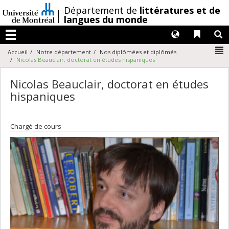
Passer
/
Département de
littératures et de
au
langues du monde
contenu
Langues
Liens 
R
Menu
N
Accueil
Notre département
Nos diplômées et diplômés
Nicolas Beauclair, doctorat en études hispaniques
Nicolas Beauclair, doctorat en études
hispaniques
Chargé de cours