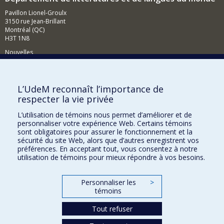
Pavillon Lionel-Groulx
3150 rue Jean-Brillant
Montréal (QC)
H3T 1N8
Nouvelles
Événements
Comment soutenir le Département?
L’UdeM reconnaît l’importance de
respecter la vie privée
BESOIN D'AIDE?
L’utilisation de témoins nous permet d’améliorer et de
Plan du site
personnaliser votre expérience Web. Certains témoins
Signaler une erreur
sont obligatoires pour assurer le fonctionnement et la
sécurité du site Web, alors que d’autres enregistrent vos
Accessibilité
préférences. En acceptant tout, vous consentez à notre
utilisation de témoins pour mieux répondre à vos besoins.
FACULTÉ DES ARTS ET DES SCIENCES
Nos départements et écoles
Personnaliser les
>
témoins
Nos centres d'études
Tout refuser
Nos programmes et cours