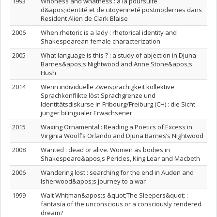
1993
Whoness and whatness : à la poursuite
d&apos;identité et de citoyenneté postmodernes dans
Resident Alien de Clark Blaise
2006
When rhetoric is a lady : rhetorical identity and
Shakespearean female characterization
2005
What language is this ? : a study of abjection in Djuna
Barnes&apos;s Nightwood and Anne Stone&apos;s
Hush
2014
Wenn individuelle Zweisprachigkeit kollektive
Sprachkonflikte löst Sprachgrenze und
Identitätsdiskurse in Fribourg/Freiburg (CH) : die Sicht
junger bilingualer Erwachsener
2015
Waxing Ornamental : Reading a Poetics of Excess in
Virginia Woolf’s Orlando and Djuna Barnes’s Nightwood
2008
Wanted : dead or alive. Women as bodies in
Shakespeare&apos;s Pericles, King Lear and Macbeth
2006
Wandering lost : searching for the end in Auden and
Isherwood&apos;s journey to a war
1999
Walt Whitman&apos;s &quot;The Sleepers&quot; :
fantasia of the unconscious or a consciously rendered
dream?