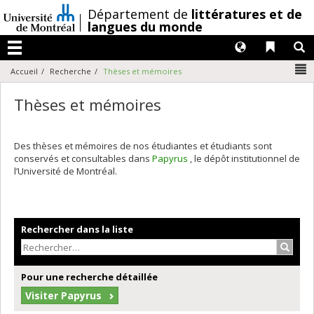
Passer
/
Département de
littératures et de
au
langues du monde
contenu
Langues
Liens 
R
Menu
N
Accueil
Recherche
Thèses et mémoires
Thèses et mémoires
Des thèses et mémoires de nos étudiantes et étudiants sont
conservés et consultables dans
Papyrus
, le dépôt institutionnel de
l’Université de Montréal.
Rechercher dans la liste
Recher
Pour une recherche détaillée
Visiter Papyrus