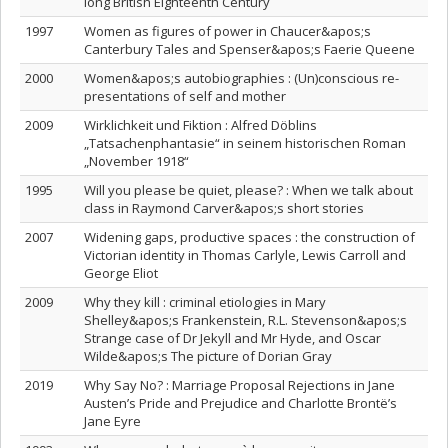
long British Eighteenth Century
1997
Women as figures of power in Chaucer&apos;s
Canterbury Tales and Spenser&apos;s Faerie Queene
2000
Women&apos;s autobiographies : (Un)conscious re-
presentations of self and mother
2009
Wirklichkeit und Fiktion : Alfred Döblins
„Tatsachenphantasie“ in seinem historischen Roman
„November 1918“
1995
Will you please be quiet, please? : When we talk about
class in Raymond Carver&apos;s short stories
2007
Widening gaps, productive spaces : the construction of
Victorian identity in Thomas Carlyle, Lewis Carroll and
George Eliot
2009
Why they kill : criminal etiologies in Mary
Shelley&apos;s Frankenstein, R.L. Stevenson&apos;s
Strange case of Dr Jekyll and Mr Hyde, and Oscar
Wilde&apos;s The picture of Dorian Gray
2019
Why Say No? : Marriage Proposal Rejections in Jane
Austen’s Pride and Prejudice and Charlotte Brontë’s
Jane Eyre