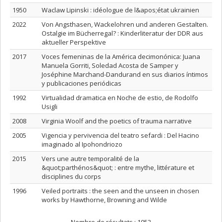
1950
Waclaw Lipinski : idéologue de l&apos;état ukrainien
2022
Von Angsthasen, Wackelohren und anderen Gestalten.
Ostalgie im Bücherregal? : Kinderliteratur der DDR aus
aktueller Perspektive
2017
Voces femeninas de la América decimonónica: Juana
Manuela Gorriti, Soledad Acosta de Samper y
Joséphine Marchand-Dandurand en sus diarios íntimos
y publicaciones periódicas
1992
Virtualidad dramatica en Noche de estio, de Rodolfo
Usigli
2008
Virginia Woolf and the poetics of trauma narrative
2005
Vigencia y pervivencia del teatro sefardi : Del Hacino
imaginado al Ipohondriozo
2015
Vers une autre temporalité de la
&quot;parthénos&quot; : entre mythe, littérature et
disciplines du corps
1996
Veiled portraits : the seen and the unseen in chosen
works by Hawthorne, Browning and Wilde