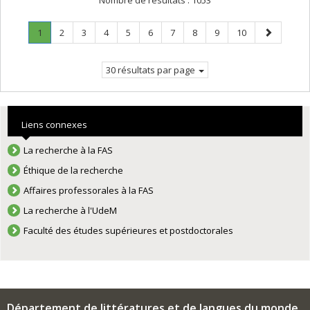
Nombre de résultats :
1053
Page
.
Page
Page
Page
Page
Page
Page
Page
Page
Page
Page
1
2
3
4
5
6
7
8
9
10
Page
suivante
courante.
30 résultats par page
Liens connexes
La recherche à la FAS
Éthique de la recherche
Affaires professorales à la FAS
La recherche à l'UdeM
Faculté des études supérieures et postdoctorales
Département de littératures et de langues du monde