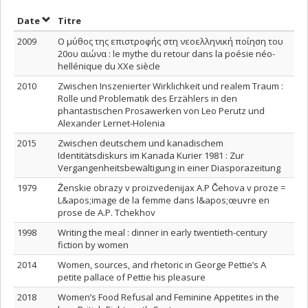
Trier par date en ordre décroissant
Trier par titre en ordre décroissant
Date
Titre
2009
Ο μύθος της επιστροφής στη νεοελληνική ποίηση του
20ου αιώνα : le mythe du retour dans la poésie néo-
hellénique du XXe siècle
2010
Zwischen Inszenierter Wirklichkeit und realem Traum :
Rolle und Problematik des Erzählers in den
phantastischen Prosawerken von Leo Perutz und
Alexander Lernet-Holenia
2015
Zwischen deutschem und kanadischem
Identitätsdiskurs im Kanada Kurier 1981 : Zur
Vergangenheitsbewältigung in einer Diasporazeitung
1979
Ženskie obrazy v proizvedenijax A.P Čehova v proze =
L&apos;image de la femme dans l&apos;œuvre en
prose de A.P. Tchekhov
1998
Writing the meal : dinner in early twentieth-century
fiction by women
2014
Women, sources, and rhetoric in George Pettie’s A
petite pallace of Pettie his pleasure
2018
Women’s Food Refusal and Feminine Appetites in the