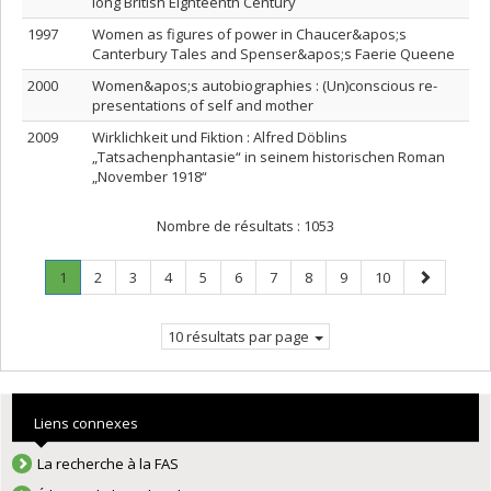
long British Eighteenth Century
1997
Women as figures of power in Chaucer&apos;s
Canterbury Tales and Spenser&apos;s Faerie Queene
2000
Women&apos;s autobiographies : (Un)conscious re-
presentations of self and mother
2009
Wirklichkeit und Fiktion : Alfred Döblins
„Tatsachenphantasie“ in seinem historischen Roman
„November 1918“
Nombre de résultats :
1053
Page
.
Page
Page
Page
Page
Page
Page
Page
Page
Page
Page
1
2
3
4
5
6
7
8
9
10
Page
suivante
courante.
10 résultats par page
Liens connexes
La recherche à la FAS