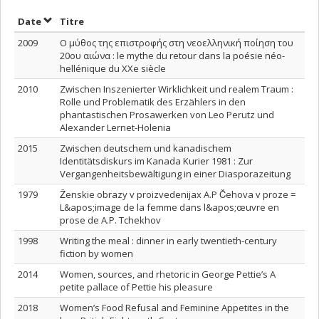
Trier par date en ordre décroissant
Trier par titre en ordre décroissant
Date
Titre
2009
Ο μύθος της επιστροφής στη νεοελληνική ποίηση του
20ου αιώνα : le mythe du retour dans la poésie néo-
hellénique du XXe siècle
2010
Zwischen Inszenierter Wirklichkeit und realem Traum :
Rolle und Problematik des Erzählers in den
phantastischen Prosawerken von Leo Perutz und
Alexander Lernet-Holenia
2015
Zwischen deutschem und kanadischem
Identitätsdiskurs im Kanada Kurier 1981 : Zur
Vergangenheitsbewältigung in einer Diasporazeitung
1979
Ženskie obrazy v proizvedenijax A.P Čehova v proze =
L&apos;image de la femme dans l&apos;œuvre en
prose de A.P. Tchekhov
1998
Writing the meal : dinner in early twentieth-century
fiction by women
2014
Women, sources, and rhetoric in George Pettie’s A
petite pallace of Pettie his pleasure
2018
Women’s Food Refusal and Feminine Appetites in the