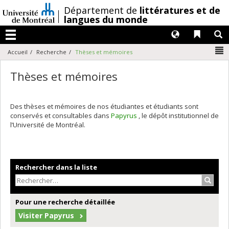
Passer
/
Département de
littératures et de
au
langues du monde
contenu
Langues
Liens 
R
Menu
N
Accueil
Recherche
Thèses et mémoires
Thèses et mémoires
Des thèses et mémoires de nos étudiantes et étudiants sont
conservés et consultables dans
Papyrus
, le dépôt institutionnel de
l’Université de Montréal.
Rechercher dans la liste
Recher
Pour une recherche détaillée
Visiter Papyrus