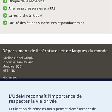
Éthique de la recherche
Affaires professorales à la FAS
La recherche à l'UdeM
Faculté des études supérieures et postdoctorales
Département de littératures et de langues du monde
Pavillon Lionel-Groulx
3150 rue Jean-Brillant
Montréal (QC)
H3T 1N8
Nouvelles
Événements
Comment soutenir le Département?
L’UdeM reconnaît l’importance de
respecter la vie privée
BESOIN D'AIDE?
L’utilisation de témoins nous permet d’améliorer et de
Plan du site