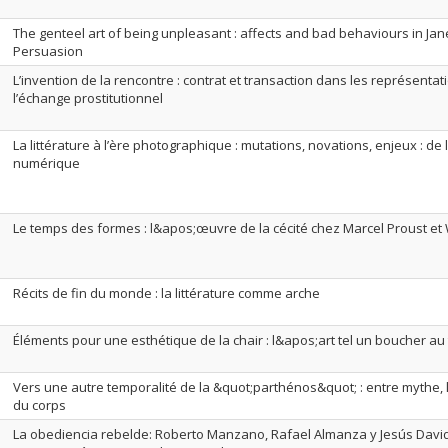
The genteel art of being unpleasant : affects and bad behaviours in J
Persuasion
L’invention de la rencontre : contrat et transaction dans les représentati
l’échange prostitutionnel
La littérature à l’ère photographique : mutations, novations, enjeux : de 
numérique
Le temps des formes : l&apos;œuvre de la cécité chez Marcel Proust et 
Récits de fin du monde : la littérature comme arche
Éléments pour une esthétique de la chair : l&apos;art tel un boucher au
Vers une autre temporalité de la &quot;parthénos&quot; : entre mythe, li
du corps
La obediencia rebelde: Roberto Manzano, Rafael Almanza y Jesús David