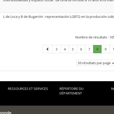
Intertextualidad y espacio social : de Lima la horrible a Yo amo a mi mam
L de Loca y B de Bugarrón : representación LGBTQ en la producción cultu
Nombre de résultats :
10
Page
Page
Page
Page
Page
Page
Page
.
Page
3
4
5
6
7
8
9
précédente
Page
courante.
50 résultats par page
RESSOURCES ET SERVICES
RÉPERTOIRE DU
N
DÉPARTEMENT
 monde