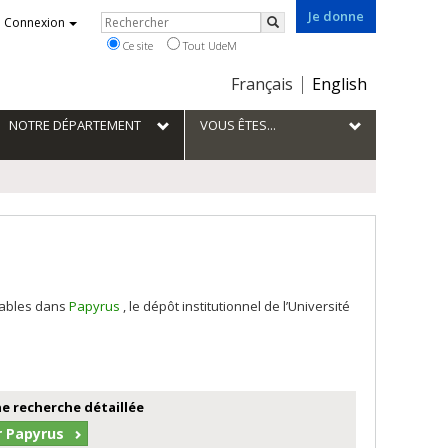
Je donne
Rechercher
Connexion
Rechercher
Ce site
Tout UdeM
Choix
Français
English
de
la
NOTRE DÉPARTEMENT
VOUS ÊTES...
langue
tables dans
Papyrus
, le dépôt institutionnel de l’Université
e recherche détaillée
r Papyrus