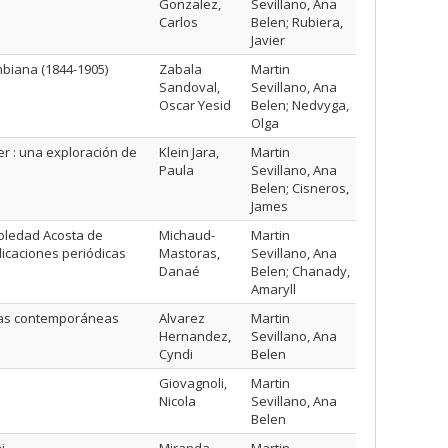
Gonzalez,
Sevillano, Ana
Carlos
Belen; Rubiera,
Javier
mbiana (1844-1905)
Zabala
Martin
Sandoval,
Sevillano, Ana
Oscar Yesid
Belen; Nedvyga,
Olga
er : una exploración de
Klein Jara,
Martin
Paula
Sevillano, Ana
Belen; Cisneros,
James
Soledad Acosta de
Michaud-
Martin
icaciones periódicas
Mastoras,
Sevillano, Ana
Danaé
Belen; Chanady,
Amaryll
anas contemporáneas
Alvarez
Martin
Hernandez,
Sevillano, Ana
Cyndi
Belen
Giovagnoli,
Martin
Nicola
Sevillano, Ana
Belen