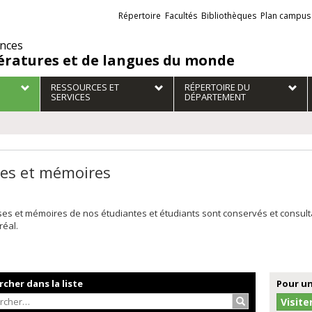
Liens
Répertoire
Facultés
Bibliothèques
Plan campus
externes
ences
tératures et de langues du monde
RESSOURCES ET
RÉPERTOIRE DU
SERVICES
DÉPARTEMENT
es et mémoires
ses et mémoires de nos étudiantes et étudiants sont conservés et consul
réal.
cher dans la liste
Pour un
Rechercher…
Visite