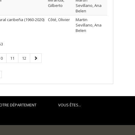
i
Miranda,
Martin
Gilberto
Sevillano, Ana
Belen
ral caribeña (1960-2020)
Côté, Olivier
Martin
Sevillano, Ana
Belen
53
Page
Page
Page
Page
10
11
12
suivante
OTRE DÉPARTEMENT
VOUS ÊTES...