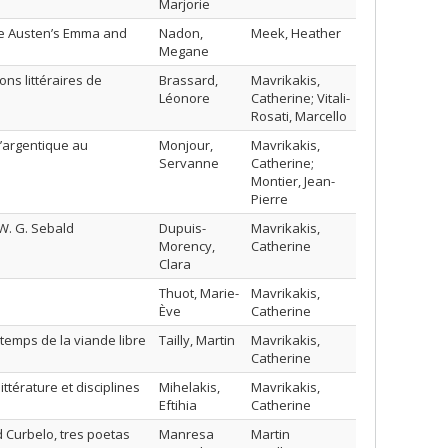
Marjorie
ane Austen’s Emma and
Nadon,
Meek, Heather
Megane
ons littéraires de
Brassard,
Mavrikakis,
Léonore
Catherine; Vitali-
Rosati, Marcello
l’argentique au
Monjour,
Mavrikakis,
Servanne
Catherine;
Montier, Jean-
Pierre
W. G. Sebald
Dupuis-
Mavrikakis,
Morency,
Catherine
Clara
Thuot, Marie-
Mavrikakis,
Ève
Catherine
 temps de la viande libre
Tailly, Martin
Mavrikakis,
Catherine
ttérature et disciplines
Mihelakis,
Mavrikakis,
Eftihia
Catherine
 Curbelo, tres poetas
Manresa
Martin