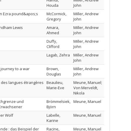
n
Hamdi,
Miller, Andrew
Houda
John
a in Ezra pound&apos;s
McCormick,
Miller, Andrew
Gregory
John
Wyndham Lewis
Amara,
Miller, Andrew
Ahmed
John
Duffy,
Miller, Andrew
Clifford
John
Lagab, Zehra
Miller, Andrew
John
 journey to a war
Brown,
Miller, Andrew
Douglas
John
t des langues étrangères
Beaulieu,
Meune, Manuel;
Marie-Eve
Von Merveldt,
Nikola
rachgrenze und
Brömmelsiek,
Meune, Manuel
r Erwachsener
Björn
der Wolf
Labelle,
Meune, Manuel
Karine
nde : das Beispiel der
Racine,
Meune, Manuel