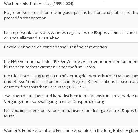
Wochenzeitschrift Freitag (1999-2004)
Hugo Loetscher et l’impureté linguistique : äs tischört und plutschins : t
procédés d’adaptation
Les représentations des variétés régionales de l&apos;allemand chez l
d&apos;allemand au Québec
L’école viennoise de contrebasse : genèse et réception
Die NPD vor und nach der 1989er Wende : Von der neurechten Umorien
blühenden rechtsextremen Landschaft im Osten
Die Gleichschaltung und Entnazifizierung der Wörterbücher Das Beispiel 
und „Rasse“ und ihrer Komposita im Meyers-Konversations-Lexikon un
deutsch-französischen Larousse (1925-1971)
Zwischen deutschem und kanadischem Identitätsdiskurs im Kanada Kuri
Vergangenheitsbewältigung in einer Diasporazeitung
Les voix imprimées de l&apos;humanisme : un dialogue entre L&apos;U
Mundi
Women’s Food Refusal and Feminine Appetites in the long British Eight