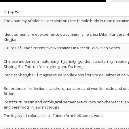
rier par date en ordre décroissant
Trier par titre en ordre décroissant
Titre
The anatomy of silence : decolonizing the female body in rape narrativ
Identité, mémoire et expérience du communisme chez Milan Kundera, H
Xingjian
Figures of Time : Preemptive Narratives in Recent Television Series
Chinese modernism : autonomy, hybridity, gender, subalternity : readin
Shiying, Shi Zhecun, Ye Lingfeng and Du Heng
Paris et Shanghai : l’imaginaire de la ville dans l’œuvre de Balzac et de
Reflections of reflections : authors, narrators and worlds inside and ou
fiction
Poststructuralism and ontological hermeneutics : two non-theoretical ap
and their roots in jewish though
The legacy of colonialism in Chinua Achebe&apos;s work