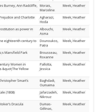
es Burney, Ann Radcliffe,
Morais,
Meek, Heather
Marceline
Prejudice and Charlotte
Agharazi,
Meek, Heather
Hoda
ostitution as power in
Albouchi,
Meek, Heather
Asma
he eighteenth century to
Dounoukos,
Meek, Heather
Patra
s;s Mansfield Park
Brousseau,
Meek, Heather
Roxanne
-Century Women in
Pallotta,
Meek, Heather
s &quot;The Yellow
Jessica
Christopher Smart’s
Baghdadi,
Meek, Heather
Oumaima
ale (1808)
Jafarzadeh,
Meek, Heather
Nikrouz
Stoker’s Dracula
Dumas-
Meek, Heather
Gélinas,