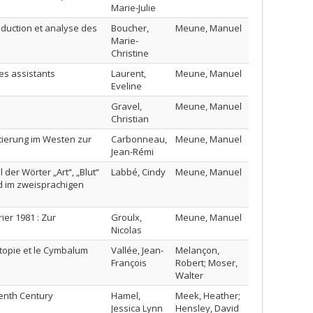
Marie-Julie
raduction et analyse des
Boucher,
Meune, Manuel
Marie-
Christine
es assistants
Laurent,
Meune, Manuel
Eveline
Gravel,
Meune, Manuel
Christian
tierung im Westen zur
Carbonneau,
Meune, Manuel
Jean-Rémi
der Wörter „Art“, „Blut“
Labbé, Cindy
Meune, Manuel
d im zweisprachigen
er 1981 : Zur
Groulx,
Meune, Manuel
Nicolas
topie et le Cymbalum
Vallée, Jean-
Melançon,
François
Robert; Moser,
Walter
eenth Century
Hamel,
Meek, Heather;
Jessica Lynn
Hensley, David