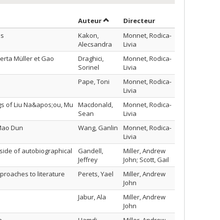
Trier par auteur en ordre décroiss
par contributeur e
Auteur
Directeur
es
Kakon,
Monnet, Rodica-
Alecsandra
Livia
erta Müller et Gao
Draghici,
Monnet, Rodica-
Sorinel
Livia
Pape, Toni
Monnet, Rodica-
Livia
gs of Liu Na&apos;ou, Mu
Macdonald,
Monnet, Rodica-
Sean
Livia
 Mao Dun
Wang, Ganlin
Monnet, Rodica-
Livia
tside of autobiographical
Gandell,
Miller, Andrew
Jeffrey
John; Scott, Gail
proaches to literature
Perets, Yael
Miller, Andrew
John
Jabur, Ala
Miller, Andrew
John