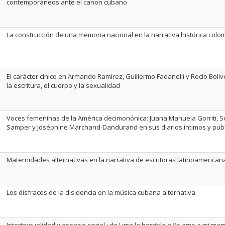
contemporáneos ante el canon cubano
La construcción de una memoria nacional en la narrativa histórica colo
El carácter cínico en Armando Ramírez, Guillermo Fadanelli y Rocío Boliv
la escritura, el cuerpo y la sexualidad
Voces femeninas de la América decimonónica: Juana Manuela Gorriti, 
Samper y Joséphine Marchand-Dandurand en sus diarios íntimos y publ
Maternidades alternativas en la narrativa de escritoras latinoameric
Los disfraces de la disidencia en la música cubana alternativa