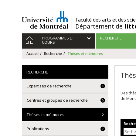
Passer
au
contenu
/
Faculté des arts et des sci
Département de
lit
Navigation
ACCUEIL
PROGRAMMES ET
RECHERCHE
principale
COURS
Accueil
Recherche
Thèses et mémoires
RECHERCHE
Thès
Expertises de recherche
Des thè
de Mont
Centres et groupes de recherche
Thèses et mémoires
Recher
Publications