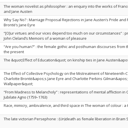
The woman novelist as philosopher : an enquiry into the works of Franc
and Jane Austen
Why Say No? : Marriage Proposal Rejections in Jane Austen’s Pride and 
Brontë’s Jane Eyre
“[O]ur virtues and our vices depend too much on our circumstances” : pr
John Cleland’s Memoirs of a woman of pleasure
“Are you human?” : the female gothic and posthuman discourses from t
the present
The &quot;Effect of Education&quot; on kinship ties in Jane Austen&apo
The Effect of Collective Psychology on the Mistreatment of Nineteenth
Charlotte Brontë&apos;s Jane Eyre and Charlotte Perkins Gilman&apos;
Wallpaper&quot;
“From Madness to Melancholy” : representations of mental affliction in 
Jubilate Agno (1759–1763)
Race, mimicry, ambivalence, and third space in The woman of colour : a t
The late victorian Persephone : (Un)death as female liberation in Bram 