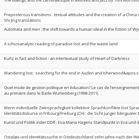
The dialogic and the carnivalesque in Beloved and Jazz by Toni Morriso
Preposterous transitions : textual attitudes and the creation of a Chin
Shi Jing translations
Automata and men : the shift towards a human ideal in the fiction of 
A schizoanalytic reading of paradise lost and the waste land
Kurtz in fact and fiction : an intertextual study of Heart of Darkness
Wandering lost : searching for the end in Auden and Isherwood&apos;s
Quel mode de gestion politique en éducation? Le cas de l’enseignemen
au primaire dans le Bade-Wurtemberg (1998-2011)
Wenn individuelle Zweisprachigkeit kollektive Sprachkonflikte löst Sp
Identitätsdiskurse in Fribourg/Freiburg (CH) : die Sicht junger bilinguale
Kunst und Politik inder DDR : Eva-Maria Hagens Standpunkt in Eva und 
Ostalgie und Identitätssuche in Ostdeutschland zehn Jahre nach der We