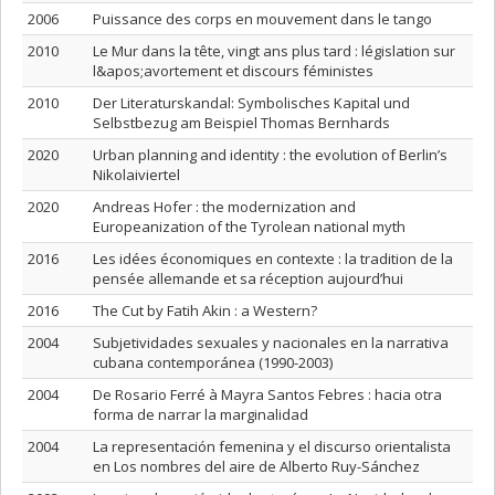
2006
Puissance des corps en mouvement dans le tango
2010
Le Mur dans la tête, vingt ans plus tard : législation sur
l&apos;avortement et discours féministes
2010
Der Literaturskandal: Symbolisches Kapital und
Selbstbezug am Beispiel Thomas Bernhards
2020
Urban planning and identity : the evolution of Berlin’s
Nikolaiviertel
2020
Andreas Hofer : the modernization and
Europeanization of the Tyrolean national myth
2016
Les idées économiques en contexte : la tradition de la
pensée allemande et sa réception aujourd’hui
2016
The Cut by Fatih Akin : a Western?
2004
Subjetividades sexuales y nacionales en la narrativa
cubana contemporánea (1990-2003)
2004
De Rosario Ferré à Mayra Santos Febres : hacia otra
forma de narrar la marginalidad
2004
La representación femenina y el discurso orientalista
en Los nombres del aire de Alberto Ruy-Sánchez