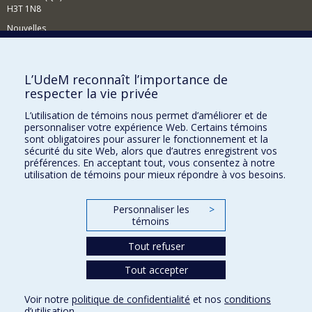
H3T 1N8
Nouvelles
Événements
Comment soutenir le Département?
L’UdeM reconnaît l’importance de
respecter la vie privée
BESOIN D'AIDE?
L’utilisation de témoins nous permet d’améliorer et de
Plan du site
personnaliser votre expérience Web. Certains témoins
Signaler une erreur
sont obligatoires pour assurer le fonctionnement et la
sécurité du site Web, alors que d’autres enregistrent vos
Accessibilité
préférences. En acceptant tout, vous consentez à notre
utilisation de témoins pour mieux répondre à vos besoins.
FACULTÉ DES ARTS ET DES SCIENCES
Nos départements et écoles
Personnaliser les
>
témoins
Nos centres d'études
Tout refuser
Nos programmes et cours
Tout accepter
Confidentialité
Voir notre
politique de confidentialité
et nos
conditions
Conditions d’utilisation
d’utilisation
.