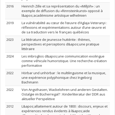
2016
Heinrich Zille et sa représentation du «Milljöh» : un
exemple de diffusion du «Rinnsteinkunst» opposé à
l&apos;académisme artistique wilhelmien
2019
La vulnérabilité au cœur de l’œuvre d’Aglaja Veteranyi :
réflexions et expérimentations autour d’une œuvre et
de sa traduction vers le français québécois
2023
La littérature de jeunesse huttérite : thèmes,
perspectives et perceptions d&apos;une pratique
littéraire
2024
Les imbroglios d&apos;une communication exolingue
comme véhicule humoristique. Une recherche-création
performative
2022
Hörbar und unhörbar : le multilinguisme et la musique,
une expérience polyphonique chez Ingeborg
Bachmann
2022
Von Angsthasen, Wackelohren und anderen Gestalten.
Ostalgie im Bücherregal? : Kinderliteratur der DDR aus
aktueller Perspektive
2012
L&apos;allaitement autour de 1800 : discours, enjeux et
expériences rendus évidents à l&apos;aide