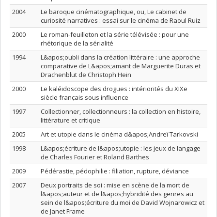
2004
Le baroque cinématographique, ou, Le cabinet de
curiosité narratives : essai sur le cinéma de Raoul Ruiz
2000
Le roman-feuilleton et la série télévisée : pour une
rhétorique de la sérialité
1994
L&apos;oubli dans la création littéraire : une approche
comparative de L&apos;amant de Marguerite Duras et
Drachenblut de Christoph Hein
2000
Le kaléidoscope des drogues : intériorités du XIXe
siècle français sous influence
1997
Collectionner, collectionneurs : la collection en histoire,
littérature et critique
2005
Art et utopie dans le cinéma d&apos;Andreï Tarkovski
1998
L&apos;écriture de l&apos;utopie : les jeux de langage
de Charles Fourier et Roland Barthes
2009
Pédérastie, pédophilie : filiation, rupture, déviance
2007
Deux portraits de soi : mise en scène de la mort de
l&apos;auteur et de l&apos;hybridité des genres au
sein de l&apos;écriture du moi de David Wojnarowicz et
de Janet Frame