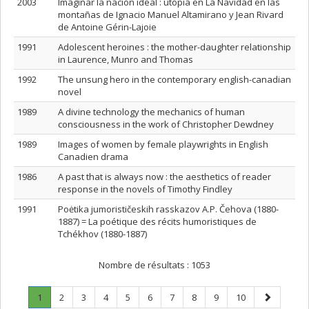
2003
Imaginar la nación ideal : utopía en La Navidad en las
montañas de Ignacio Manuel Altamirano y Jean Rivard
de Antoine Gérin-Lajoie
1991
Adolescent heroines : the mother-daughter relationship
in Laurence, Munro and Thomas
1992
The unsung hero in the contemporary english-canadian
novel
1989
A divine technology the mechanics of human
consciousness in the work of Christopher Dewdney
1989
Images of women by female playwrights in English
Canadien drama
1986
A past that is always now : the aesthetics of reader
response in the novels of Timothy Findley
1991
Poėtika jumorističeskih rasskazov A.P. Čehova (1880-
1887) = La poétique des récits humoristiques de
Tchékhov (1880-1887)
Nombre de résultats :
1053
Page
.
Page
Page
Page
Page
Page
Page
Page
Page
Page
Page
1
2
3
4
5
6
7
8
9
10