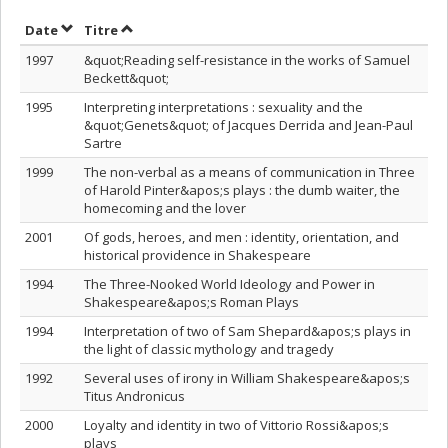
Trier par date en ordre décroissant
Trier par titre en ordre décroissant
Date
Titre
1997
&quot;Reading self-resistance in the works of Samuel
Beckett&quot;
1995
Interpreting interpretations : sexuality and the
&quot;Genets&quot; of Jacques Derrida and Jean-Paul
Sartre
1999
The non-verbal as a means of communication in Three
of Harold Pinter&apos;s plays : the dumb waiter, the
homecoming and the lover
2001
Of gods, heroes, and men : identity, orientation, and
historical providence in Shakespeare
1994
The Three-Nooked World Ideology and Power in
Shakespeare&apos;s Roman Plays
1994
Interpretation of two of Sam Shepard&apos;s plays in
the light of classic mythology and tragedy
1992
Several uses of irony in William Shakespeare&apos;s
Titus Andronicus
2000
Loyalty and identity in two of Vittorio Rossi&apos;s
plays