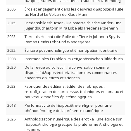
d&apos;études de cas situées à Munich et Nuremberg
2006
Éros et engagement dans les oeuvres d&apos;exil Fuite
au Nord et Le Volcan de Klaus Mann
2015
Friedensbilderbücher - Die österreichische Kinder- und
Jugendbuchautorin Mira Lobe als Friedenserzieherin
2023
Tiere als Heimat : die Rolle der Tiere in Johanna Spyris
Roman Heidis Lehr-und Wanderjahre
2022
Écriture post-monolingue et émancipation identitaire
2008
Intermediales Erzählen im zeitgenössischen Bilderbuch
2020
De la revue au collectif : la conversation comme
dispositif d&apos;éditorialisation des communautés
savantes en lettres et sciences
2023
Fabriquer des éditions, éditer des fabriques :
reconfiguration des processus techniques éditoriaux et
nouveaux modèles épistémologiques
2018
Performativité de l&apos;être-en-ligne : pour une
phénoménologie de la présence numérique
2026
Anthologisation numérique des erotika : une étude sur
l&apos;Anthologie grecque, la plateforme Anthologia et
les pornai