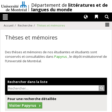
Passer
/
Département de
littératures et de
au
langues du monde
contenu
Langues
Liens 
R
Menu
N
Accueil
Recherche
Thèses et mémoires
Thèses et mémoires
Des thèses et mémoires de nos étudiantes et étudiants sont
conservés et consultables dans
Papyrus
, le dépôt institutionnel de
l’Université de Montréal.
Rechercher dans la liste
Recher
Pour une recherche détaillée
Visiter Papyrus