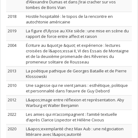
d’Alexandre Dumas et dans J’irai cracher sur vos
tombes de Boris Vian
2018
Hostile hospitalité : le topos de la rencontre en
autochtonie américaine
2019
La figure d’Ulysse au XXe siècle : une mise en scène du
rapport de force entre affect et raison
2004
Écriture au &quot;je &quot; et expérience : lectures
croisées de l&apos;essai II, VI des Essais de Montaigne
et de la deuxième promenade des Rêveries du
promeneur solitaire de Rousseau
2013
La poétique pathique de Georges Bataille et de Pierre
Klossowski
2010
Une sagesse qui ne vient jamais : esthétique, politique
et personnalité dans l’œuvre de Guy Debord
2012
L&apos;image entre réflexion et représentation. Aby
Warburg et Walter Benjamin
2022
Les amies qui m’accompagnent : l’amitié textuelle
d’après Clarice Lispector et Hélène Cixous
2020
L&apos;exemplarité chez Max Aub : une négociation
littéraire avec l&apos;autorité