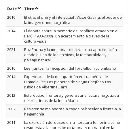
Trier par date en ordre croissant
Trier par titre en ordre croissant
Date
Titre
2010
El otro, el cine y el intelectual : Víctor Gaviria, el poder de
la imagen cinematográfica
2014
El debate sobre la memoria del conflicto armado en el
Perú (1980-2000) : un acercamiento a través de la
cultura visual
2021
Paz Encina y la memoria colectiva : una aproximación
desde el uso de los archivos, la temporalidad y el
paisaje natural
2016
Leer juntos : la recepción del libro-álbum colombiano
2014
Experiencia de la desaparición en Lumpérica de
Diamela Eltit, Los planetas de Sergio Chejfec y Los
rubios de Albertina Carri
2012
Estereotipo, frontera y género : una lectura negociada
de tres cintas de la India María
2007
Resistencia malandra : la capoeira brasilena frente a la
hegemonía
2011
La expresión del deseo en la literatura femenina como
respuesta a la opresión dictatorial y patriarcal en la