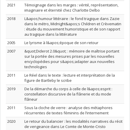
2021
Témoignage dans les marges : vérité, représentation,
imaginaire et éternité chez Charlotte Delbo
2018
L&apos;humour littéraire : le fond tragique dans Zazie
dans le métro, Midnight&apos;s Children et Crèvematin
: étude du mouvement humoristique et de son rapport
au tragique dans la littérature
2005
Le lyrisme à l&apos;époque de son retour
2007
&quot;Diderot 2.0&quot; : mémoire de maîtrise portant
sur la portée des mesures prises par les nouvelles
encyclopédies pour s&apos;adapter aux nouvelles
technologies
2011
Le Réel dans le texte : lecture et interprétation de la
figure de Bartleby le scribe
2019
De la démarche du corps à celle de l&apos;esprit :
constellation discursive de la flânerie et du mode
flâneur
2011
Sous la cloche de verre : analyse des métaphores
récurrentes de textes féminins de l’internement
2020
Le retour du balancier : les modalités narratives du récit
de vengeance dans Le Comte de Monte-Cristo