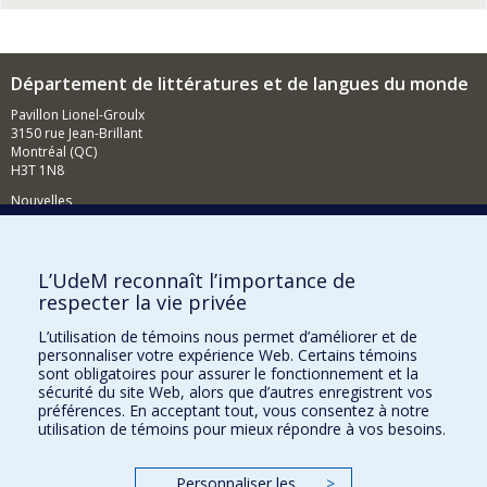
Département de littératures et de langues du monde
Pavillon Lionel-Groulx
3150 rue Jean-Brillant
Montréal (QC)
H3T 1N8
Nouvelles
Événements
Comment soutenir le Département?
L’UdeM reconnaît l’importance de
respecter la vie privée
BESOIN D'AIDE?
L’utilisation de témoins nous permet d’améliorer et de
Plan du site
personnaliser votre expérience Web. Certains témoins
Signaler une erreur
sont obligatoires pour assurer le fonctionnement et la
sécurité du site Web, alors que d’autres enregistrent vos
Accessibilité
préférences. En acceptant tout, vous consentez à notre
utilisation de témoins pour mieux répondre à vos besoins.
FACULTÉ DES ARTS ET DES SCIENCES
Nos départements et écoles
Personnaliser les
>