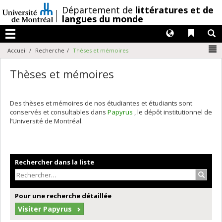
Passer
/
Département de
littératures et de
au
langues du monde
contenu
Langues
Liens 
R
Menu
N
Accueil
Recherche
Thèses et mémoires
Thèses et mémoires
Des thèses et mémoires de nos étudiantes et étudiants sont
conservés et consultables dans
Papyrus
, le dépôt institutionnel de
l’Université de Montréal.
Rechercher dans la liste
Recher
Pour une recherche détaillée
Visiter Papyrus