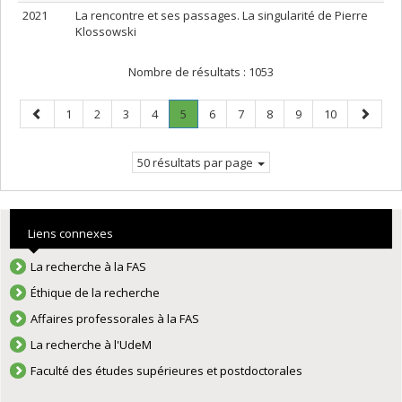
2021
La rencontre et ses passages. La singularité de Pierre
Klossowski
Nombre de résultats :
1053
Page
Page
Page
Page
Page
Page
.
Page
Page
Page
Page
Page
Page
1
2
3
4
5
6
7
8
9
10
précédente
Page
suivant
courante.
50 résultats par page
Liens connexes
La recherche à la FAS
Éthique de la recherche
Affaires professorales à la FAS
La recherche à l'UdeM
Faculté des études supérieures et postdoctorales