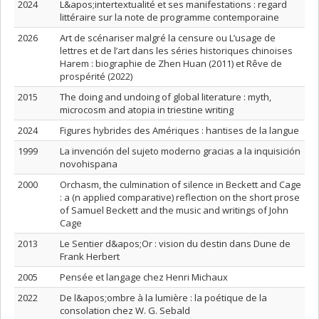
2024
L&apos;intertextualité et ses manifestations : regard
littéraire sur la note de programme contemporaine
2026
Art de scénariser malgré la censure ou L’usage de
lettres et de l’art dans les séries historiques chinoises
Harem : biographie de Zhen Huan (2011) et Rêve de
prospérité (2022)
2015
The doing and undoing of global literature : myth,
microcosm and atopia in triestine writing
2024
Figures hybrides des Amériques : hantises de la langue
1999
La invención del sujeto moderno gracias a la inquisición
novohispana
2000
Orchasm, the culmination of silence in Beckett and Cage
: a (n applied comparative) reflection on the short prose
of Samuel Beckett and the music and writings of John
Cage
2013
Le Sentier d&apos;Or : vision du destin dans Dune de
Frank Herbert
2005
Pensée et langage chez Henri Michaux
2022
De l&apos;ombre à la lumière : la poétique de la
consolation chez W. G. Sebald