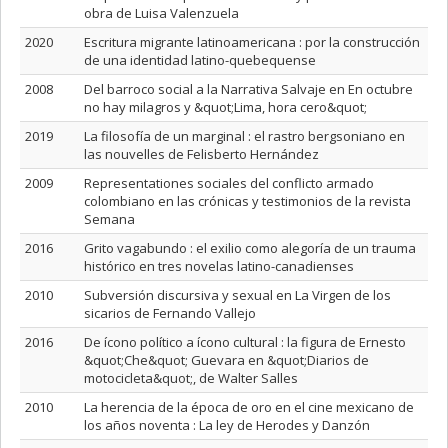
obra de Luisa Valenzuela
2020
Escritura migrante latinoamericana : por la construcción
de una identidad latino-quebequense
2008
Del barroco social a la Narrativa Salvaje en En octubre
no hay milagros y &quot;Lima, hora cero&quot;
2019
La filosofía de un marginal : el rastro bergsoniano en
las nouvelles de Felisberto Hernández
2009
Representationes sociales del conflicto armado
colombiano en las crónicas y testimonios de la revista
Semana
2016
Grito vagabundo : el exilio como alegoría de un trauma
histórico en tres novelas latino-canadienses
2010
Subversión discursiva y sexual en La Virgen de los
sicarios de Fernando Vallejo
2016
De ícono político a ícono cultural : la figura de Ernesto
&quot;Che&quot; Guevara en &quot;Diarios de
motocicleta&quot;, de Walter Salles
2010
La herencia de la época de oro en el cine mexicano de
los años noventa : La ley de Herodes y Danzón