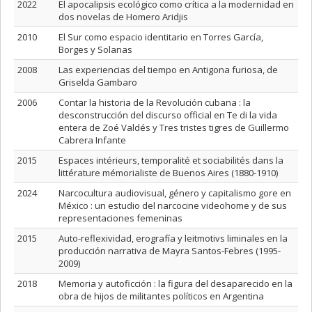
2022
El apocalipsis ecológico como crítica a la modernidad en
dos novelas de Homero Aridjis
2010
El Sur como espacio identitario en Torres García,
Borges y Solanas
2008
Las experiencias del tiempo en Antigona furiosa, de
Griselda Gambaro
2006
Contar la historia de la Revolución cubana : la
desconstrucción del discurso official en Te di la vida
entera de Zoé Valdés y Tres tristes tigres de Guillermo
Cabrera Infante
2015
Espaces intérieurs, temporalité et sociabilités dans la
littérature mémorialiste de Buenos Aires (1880-1910)
2024
Narcocultura audiovisual, género y capitalismo gore en
México : un estudio del narcocine videohome y de sus
representaciones femeninas
2015
Auto-reflexividad, erografía y leitmotivs liminales en la
producción narrativa de Mayra Santos-Febres (1995-
2009)
2018
Memoria y autoficción : la figura del desaparecido en la
obra de hijos de militantes políticos en Argentina