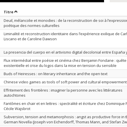
rier par date en ordre croissant
Trier par titre en ordre croissant
Titre
Deuil, mélancolie et monodies : de la reconstruction de soi à l’expressio
poétique des normes culturelles
Liminalité et reconstruction identitaire dans l’expérience exilique de Car
Liscano et de Caroline Dawson
La presencia del cuerpo en el artivismo digital decolonial entre España 
Flux intermédial entre poésie et cinéma chez Benjamin Fondane : quête
existentielle et crise du logos dans la mise en tension du sensible
Buds of Heiresses : on literary inheritance and the open text
Chinese video games as tools of soft power and cultural empowerment
Effritement des frontières : imaginer la personne avec les littératures
autochtones
Fantômes en chair et en lettres : spectralité et écriture chez Dominique F
Cécile Wajsbrot
Subversion, tension and metamorphosis : angst as productive force in 
German Novella (Joseph von Eichendorff, Thomas Mann, and Stefan Zw