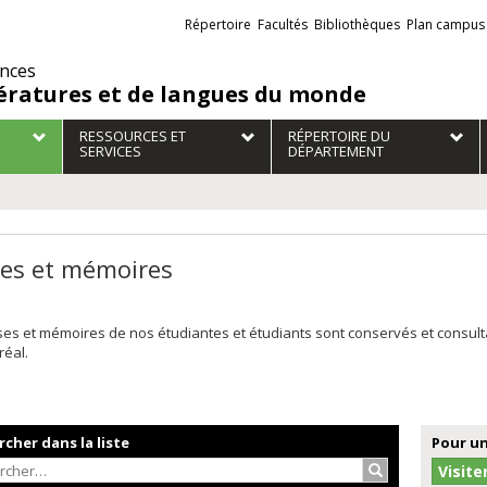
Liens
Répertoire
Facultés
Bibliothèques
Plan campus
externes
ences
tératures et de langues du monde
RESSOURCES ET
RÉPERTOIRE DU
SERVICES
DÉPARTEMENT
es et mémoires
ses et mémoires de nos étudiantes et étudiants sont conservés et consul
réal.
cher dans la liste
Pour un
Rechercher…
Visite