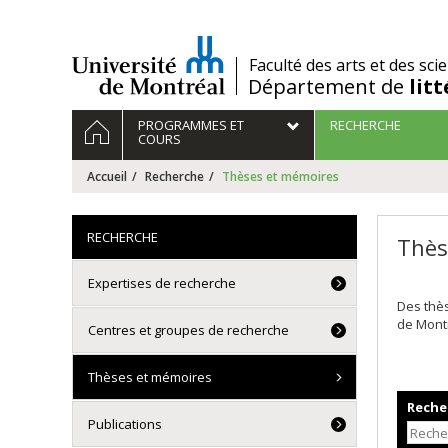
Passer
au
contenu
/
Faculté des arts et des sci
Département de
lit
Navigation
ACCUEIL
PROGRAMMES ET
RECHERCHE
principale
COURS
Accueil
Recherche
Thèses et mémoires
RECHERCHE
Thès
Expertises de recherche
Des thè
de Mont
Centres et groupes de recherche
Thèses et mémoires
Recher
Publications