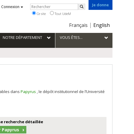
Je donne
Rechercher
Connexion
Rechercher
Ce site
Tout UdeM
Choix
Français
English
de
la
NOTRE DÉPARTEMENT
VOUS ÊTES...
langue
tables dans
Papyrus
, le dépôt institutionnel de l’Université
e recherche détaillée
r Papyrus