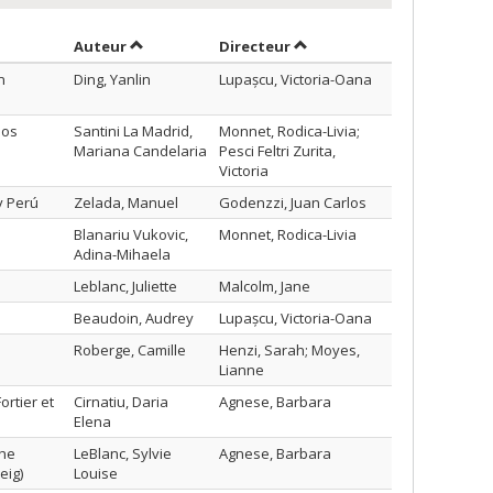
Trier par auteur en ordre croissant
par contributeur en ordre 
Auteur
Directeur
n
Ding, Yanlin
Lupașcu, Victoria-Oana
los
Santini La Madrid,
Monnet, Rodica-Livia;
Mariana Candelaria
Pesci Feltri Zurita,
Victoria
y Perú
Zelada, Manuel
Godenzzi, Juan Carlos
Blanariu Vukovic,
Monnet, Rodica-Livia
Adina-Mihaela
Leblanc, Juliette
Malcolm, Jane
Beaudoin, Audrey
Lupașcu, Victoria-Oana
Roberge, Camille
Henzi, Sarah; Moyes,
Lianne
ortier et
Cirnatiu, Daria
Agnese, Barbara
Elena
the
LeBlanc, Sylvie
Agnese, Barbara
eig)
Louise