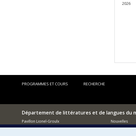
2026
PROGRAMMES ET COURS
RECHERCHE
Département de littératures et de langues du
Pavillon Lionel-Groulx
Nouvelles
3150 rue Jean-Brillant
Événements
Montréal (QC)