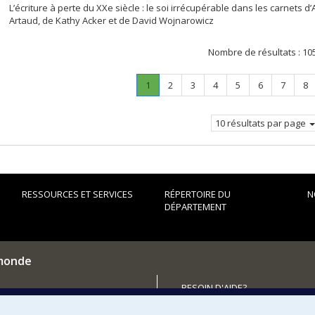
L’écriture à perte du XXe siècle : le soi irrécupérable dans les carnets d
Artaud, de Kathy Acker et de David Wojnarowicz
Nombre de résultats :
10
Page
.
Page
Page
Page
Page
Page
Page
Pa
1
2
3
4
5
6
7
8
Page
courante.
10 résultats par page
RESSOURCES ET SERVICES
RÉPERTOIRE DU
N
DÉPARTEMENT
 monde
BESOIN D'AIDE?
Plan du site