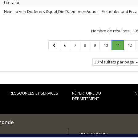
Literatur
Heimito von Doderers &quot;Die Daemonen&quot; - Erzaehler und Erz
Nombre de résultats :
10
Page
Page
Page
Page
Page
Page
Page
.
Page
6
7
8
9
10
11
12
précédente
Page
courante.
30 résultats par page
RESSOURCES ET SERVICES
RÉPERTOIRE DU
N
DÉPARTEMENT
 monde
BESOIN D'AIDE?