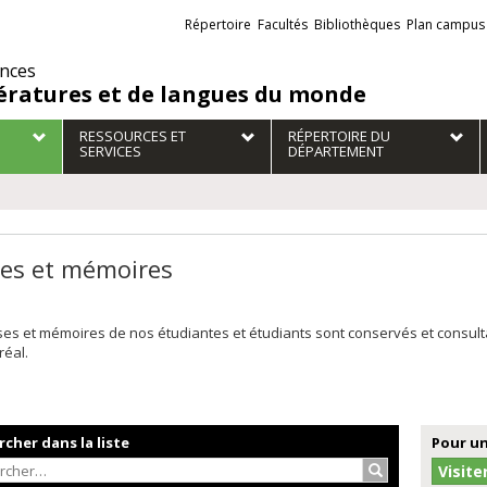
Liens
Répertoire
Facultés
Bibliothèques
Plan campus
externes
ences
tératures et de langues du monde
RESSOURCES ET
RÉPERTOIRE DU
SERVICES
DÉPARTEMENT
es et mémoires
ses et mémoires de nos étudiantes et étudiants sont conservés et consul
réal.
cher dans la liste
Pour un
Rechercher…
Visite