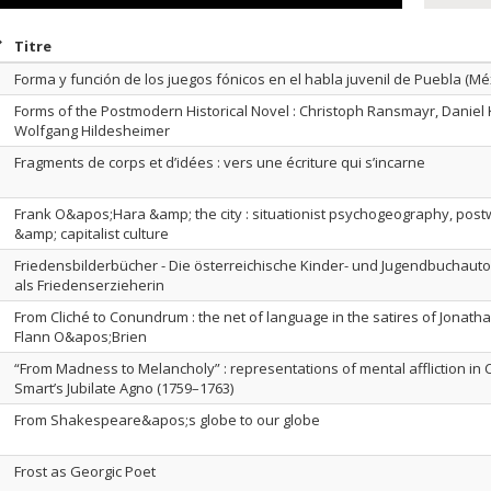
rier par date en ordre croissant
Trier par titre en ordre croissant
Titre
Forma y función de los juegos fónicos en el habla juvenil de Puebla (Mé
Forms of the Postmodern Historical Novel : Christoph Ransmayr, Daniel
Wolfgang Hildesheimer
Fragments de corps et d’idées : vers une écriture qui s’incarne
Frank O&apos;Hara &amp; the city : situationist psychogeography, postw
&amp; capitalist culture
Friedensbilderbücher - Die österreichische Kinder- und Jugendbuchauto
als Friedenserzieherin
From Cliché to Conundrum : the net of language in the satires of Jonath
Flann O&apos;Brien
“From Madness to Melancholy” : representations of mental affliction in 
Smart’s Jubilate Agno (1759–1763)
From Shakespeare&apos;s globe to our globe
Frost as Georgic Poet