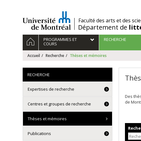
Passer
au
contenu
/
Faculté des arts et des sci
Département de
lit
Navigation
ACCUEIL
PROGRAMMES ET
RECHERCHE
principale
COURS
Accueil
Recherche
Thèses et mémoires
RECHERCHE
Thès
Expertises de recherche
Des thè
de Mont
Centres et groupes de recherche
Thèses et mémoires
Recher
Publications