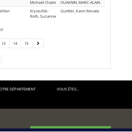
Michaël Chaïm
OUAKNIN, MARC-ALAIN
aehlen
Krystufek-
Gurttler, Karin Renate
Roth, Suzanne
53
Page
Page
Page
Page
13
14
15
suivante
OTRE DÉPARTEMENT
VOUS ÊTES...
FACULTÉ DES ARTS ET DES SCIENCES