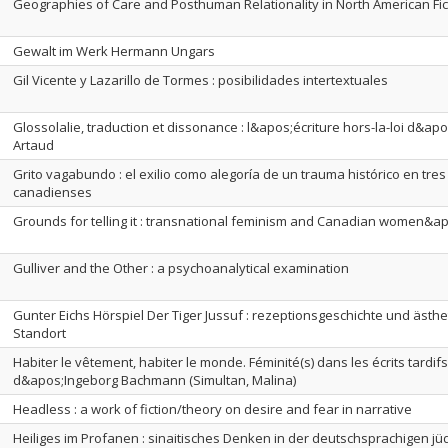
Geographies of Care and Posthuman Relationality in North American F
Gewalt im Werk Hermann Ungars
Gil Vicente y Lazarillo de Tormes : posibilidades intertextuales
Glossolalie, traduction et dissonance : l&apos;écriture hors-la-loi d&ap
Artaud
Grito vagabundo : el exilio como alegoría de un trauma histórico en tres
canadienses
Grounds for telling it : transnational feminism and Canadian women&ap
Gulliver and the Other : a psychoanalytical examination
Gunter Eichs Hörspiel Der Tiger Jussuf : rezeptionsgeschichte und ästhe
Standort
Habiter le vêtement, habiter le monde. Féminité(s) dans les écrits tardifs
d&apos;Ingeborg Bachmann (Simultan, Malina)
Headless : a work of fiction/theory on desire and fear in narrative
Heiliges im Profanen : sinaitisches Denken in der deutschsprachigen jü