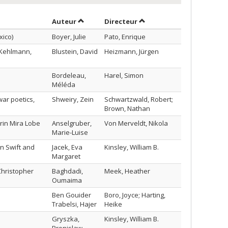
Trier par auteur en ordre croissant
par contributeur en ordre
Auteur
Directeur
xico)
Boyer, Julie
Pato, Enrique
 Kehlmann,
Blustein, David
Heizmann, Jürgen
Bordeleau,
Harel, Simon
Méléda
ar poetics,
Shweiry, Zein
Schwartzwald, Robert;
Brown, Nathan
rin Mira Lobe
Anselgruber,
Von Merveldt, Nikola
Marie-Luise
an Swift and
Jacek, Eva
Kinsley, William B.
Margaret
Christopher
Baghdadi,
Meek, Heather
Oumaima
Ben Gouider
Boro, Joyce; Harting,
Trabelsi, Hajer
Heike
Gryszka,
Kinsley, William B.