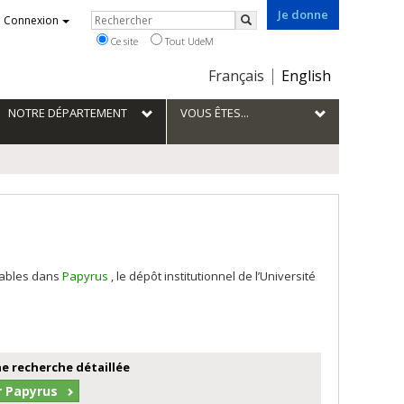
Je donne
Rechercher
Connexion
Rechercher
Ce site
Tout UdeM
Choix
Français
English
de
la
NOTRE DÉPARTEMENT
VOUS ÊTES...
langue
tables dans
Papyrus
, le dépôt institutionnel de l’Université
e recherche détaillée
r Papyrus