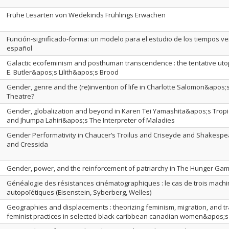
Frühe Lesarten von Wedekinds Frühlings Erwachen
Función-significado-forma: un modelo para el estudio de los tiempos ve
español
Galactic ecofeminism and posthuman transcendence : the tentative uto
E. Butler&apos;s Lilith&apos;s Brood
Gender, genre and the (re)invention of life in Charlotte Salomon&apos;s
Theatre?
Gender, globalization and beyond in Karen Tei Yamashita&apos;s Tropi
and Jhumpa Lahiri&apos;s The Interpreter of Maladies
Gender Performativity in Chaucer’s Troilus and Criseyde and Shakespea
and Cressida
Gender, power, and the reinforcement of patriarchy in The Hunger Gam
Généalogie des résistances cinématographiques : le cas de trois mach
autopoïétiques (Eisenstein, Syberberg, Welles)
Geographies and displacements : theorizing feminism, migration, and t
feminist practices in selected black caribbean canadian women&apos;s