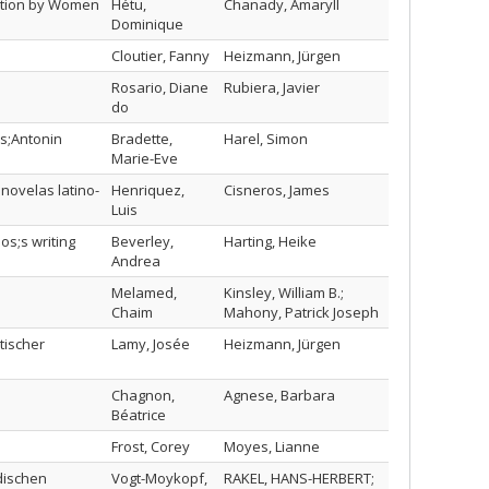
iction by Women
Hétu,
Chanady, Amaryll
Dominique
Cloutier, Fanny
Heizmann, Jürgen
Rosario, Diane
Rubiera, Javier
do
os;Antonin
Bradette,
Harel, Simon
Marie-Eve
 novelas latino-
Henriquez,
Cisneros, James
Luis
os;s writing
Beverley,
Harting, Heike
Andrea
Melamed,
Kinsley, William B.;
Chaim
Mahony, Patrick Joseph
tischer
Lamy, Josée
Heizmann, Jürgen
Chagnon,
Agnese, Barbara
Béatrice
Frost, Corey
Moyes, Lianne
dischen
Vogt-Moykopf,
RAKEL, HANS-HERBERT;