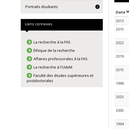
Portraits étudiants
T
Date
2013
Liens connexes
2015
La recherche à la FAS
2022
Éthique de la recherche
2019
Affaires professorales à la FAS
La recherche à l'UdeM
2015
Faculté des études supérieures et
postdoctorales
1996
2025
2005
1994