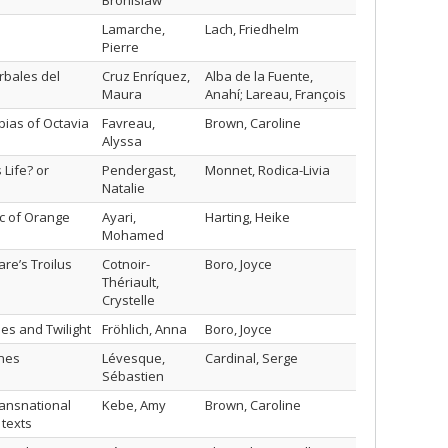
Bronislaw
Lamarche,
Lach, Friedhelm
Pierre
rbales del
Cruz Enríquez,
Alba de la Fuente,
Maura
Anahí; Lareau, François
pias of Octavia
Favreau,
Brown, Caroline
Alyssa
 Life? or
Pendergast,
Monnet, Rodica-Livia
Natalie
c of Orange
Ayari,
Harting, Heike
Mohamed
re’s Troilus
Cotnoir-
Boro, Joyce
Thériault,
Crystelle
es and Twilight
Fröhlich, Anna
Boro, Joyce
ines
Lévesque,
Cardinal, Serge
Sébastien
ransnational
Kebe, Amy
Brown, Caroline
 texts