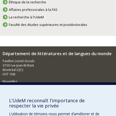
Éthique de la recherche
Affaires professorales à la FAS
La recherche à l'UdeM
Faculté des études supérieures et postdoctorales
Département de littératures et de langues du monde
Pavillon Lionel-Groulx
3150 rue Jean-Brillant
Montréal (QC)
H3T 1N8
Nouvelles
Événements
Comment soutenir le Département?
L’UdeM reconnaît l’importance de
respecter la vie privée
BESOIN D'AIDE?
L’utilisation de témoins nous permet d’améliorer et de
Plan du site