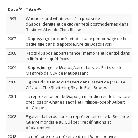
Trier par date en ordre croissant
Trier par titre en ordre croissant
Date
Titre
1993
Whoness and whatness : à la poursuite
d&apos;identité et de citoyenneté postmodernes dans
Resident Alien de Clark Blaise
2007
L&apos;ange profané : étude sur le personnage de la
petite fille dans l&apos;oeuvre de Dostoïevski
2008
Récits d&apos;appartenance : mémoire et identité dans
la littérature québécoise
2004
L&apos;image de l&apos;Autre dans les Écrits sur le
Maghreb de Guy de Maupassant
2008
Figures du sujet et du désert dans Désert de J.M.G. Le
Clézio et The Sheltering Sky de Paul Bowles
2001
La représentation de l&apos;amérindien et de la nature
chez Joseph-Charles Taché et Philippe-Joseph Aubert
de Gaspé
2008
Figures du héros dans la représentation de la Seconde
Guerre mondiale au Québec : redéfinitions et
déplacements
2018
La poétique de la présence dans l&apos;oeuvre