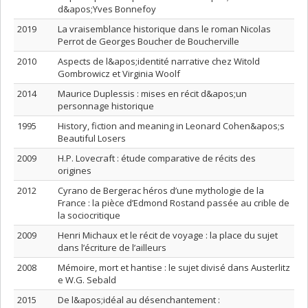
d&apos;Yves Bonnefoy
2019
La vraisemblance historique dans le roman Nicolas
Perrot de Georges Boucher de Boucherville
2010
Aspects de l&apos;identité narrative chez Witold
Gombrowicz et Virginia Woolf
2014
Maurice Duplessis : mises en récit d&apos;un
personnage historique
1995
History, fiction and meaning in Leonard Cohen&apos;s
Beautiful Losers
2009
H.P. Lovecraft : étude comparative de récits des
origines
2012
Cyrano de Bergerac héros d’une mythologie de la
France : la pièce d’Edmond Rostand passée au crible de
la sociocritique
2009
Henri Michaux et le récit de voyage : la place du sujet
dans l’écriture de l’ailleurs
2008
Mémoire, mort et hantise : le sujet divisé dans Austerlitz
e W.G. Sebald
2015
De l&apos;idéal au désenchantement :