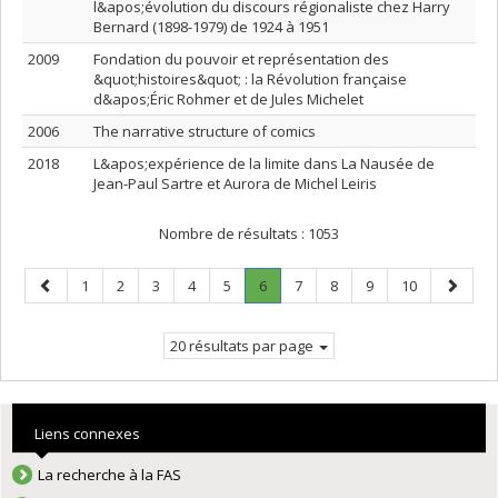
l&apos;évolution du discours régionaliste chez Harry
Bernard (1898-1979) de 1924 à 1951
2009
Fondation du pouvoir et représentation des
&quot;histoires&quot; : la Révolution française
d&apos;Éric Rohmer et de Jules Michelet
2006
The narrative structure of comics
2018
L&apos;expérience de la limite dans La Nausée de
Jean-Paul Sartre et Aurora de Michel Leiris
Nombre de résultats :
1053
Page
Page
Page
Page
Page
Page
Page
.
Page
Page
Page
Page
Page
1
2
3
4
5
6
7
8
9
10
précédente
Page
suivant
courante.
20 résultats par page
Liens connexes
La recherche à la FAS