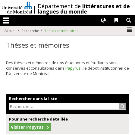
Passer
/
Département de
littératures et de
au
langues du monde
contenu
Langues
Liens 
R
Menu
N
Accueil
Recherche
Thèses et mémoires
Thèses et mémoires
Des thèses et mémoires de nos étudiantes et étudiants sont
conservés et consultables dans
Papyrus
, le dépôt institutionnel de
l’Université de Montréal.
Rechercher dans la liste
Recher
Pour une recherche détaillée
Visiter Papyrus