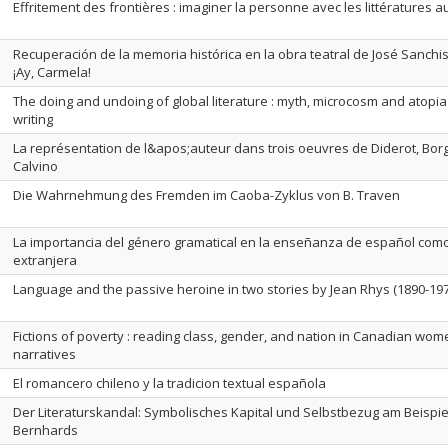
Effritement des frontières : imaginer la personne avec les littératures 
Recuperación de la memoria histórica en la obra teatral de José Sanchis
¡Ay, Carmela!
The doing and undoing of global literature : myth, microcosm and atopia 
writing
La représentation de l&apos;auteur dans trois oeuvres de Diderot, Bor
Calvino
Die Wahrnehmung des Fremden im Caoba-Zyklus von B. Traven
La importancia del género gramatical en la enseñanza de español com
extranjera
Language and the passive heroine in two stories by Jean Rhys (1890-197
Fictions of poverty : reading class, gender, and nation in Canadian wo
narratives
El romancero chileno y la tradicion textual española
Der Literaturskandal: Symbolisches Kapital und Selbstbezug am Beispi
Bernhards