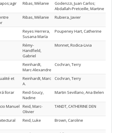
&apos;agir
Ribas, Mélanie
Godenzzi, Juan Carlos;
Abdallah-Pretceille, Martine
entre
Ribas, Mélanie
Rubiera, Javier
or
Reyes Herrera,
Poupeney Hart, Catherine
Susana María
Rémy-
Monnet, Rodica-Livia
Handfield,
Gabriel
Reinhardt,
Cochran, Terry
Marc-Alexandre
alité et
Reinhardt, Marc
Cochran, Terry
A.
rá llorar
Reid-Soucy,
Martin Sevillano, Ana Belen
Nadine
acio Manuel
Reid, Marc-
TANDT, CATHERINE DEN
Olivier
itectural
Reid, Luke
Brown, Caroline