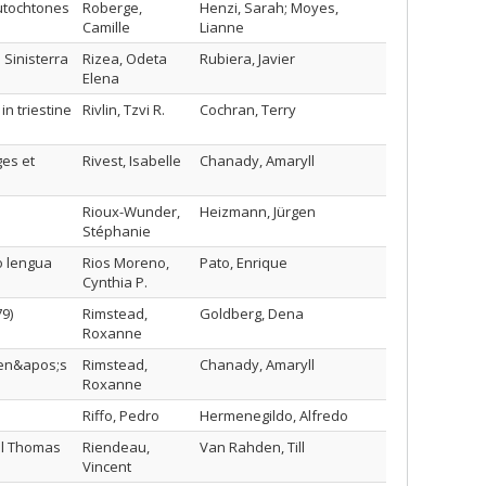
autochtones
Roberge,
Henzi, Sarah; Moyes,
Camille
Lianne
 Sinisterra
Rizea, Odeta
Rubiera, Javier
Elena
in triestine
Rivlin, Tzvi R.
Cochran, Terry
ges et
Rivest, Isabelle
Chanady, Amaryll
Rioux-Wunder,
Heizmann, Jürgen
Stéphanie
o lengua
Rios Moreno,
Pato, Enrique
Cynthia P.
9)
Rimstead,
Goldberg, Dena
Roxanne
men&apos;s
Rimstead,
Chanady, Amaryll
Roxanne
Riffo, Pedro
Hermenegildo, Alfredo
el Thomas
Riendeau,
Van Rahden, Till
Vincent