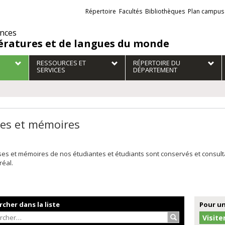
Liens
Répertoire
Facultés
Bibliothèques
Plan campus
externes
ences
tératures et de langues du monde
RESSOURCES ET
RÉPERTOIRE DU
SERVICES
DÉPARTEMENT
es et mémoires
ses et mémoires de nos étudiantes et étudiants sont conservés et consul
réal.
cher dans la liste
Pour un
Rechercher…
Visite