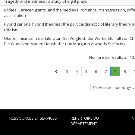
Tragedy and madness : a study of eight plays
Bodies, Saracen giants, and the medieval romance : transgression, diff
assimilation
Hybrid canons, hybrid theories : the political dialectic of literary theory
criticism
Ökofeminismus in der Literatur : Ein Vergleich der Werke Störfall von Chr
Die Wand von Marlen Haushofer und Margaret Atwoods Surfacing
Nombre de résultats :
10
Page
Page
Page
Page
Page
Page
Page
.
Page
3
4
5
6
7
8
9
précédente
Page
courante.
30 résultats par page
RESSOURCES ET SERVICES
RÉPERTOIRE DU
N
DÉPARTEMENT