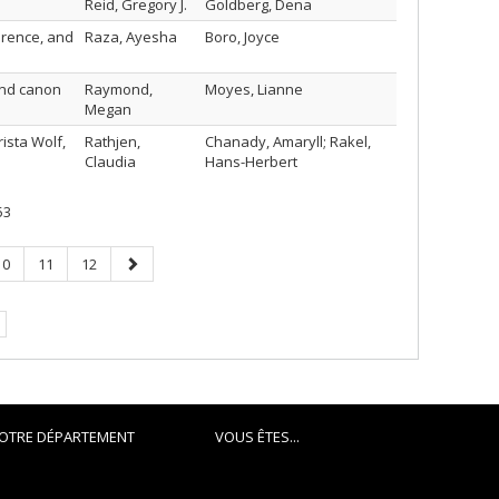
Reid, Gregory J.
Goldberg, Dena
erence, and
Raza, Ayesha
Boro, Joyce
 and canon
Raymond,
Moyes, Lianne
Megan
ista Wolf,
Rathjen,
Chanady, Amaryll; Rakel,
Claudia
Hans-Herbert
53
Page
Page
Page
Page
10
11
12
suivante
OTRE DÉPARTEMENT
VOUS ÊTES...