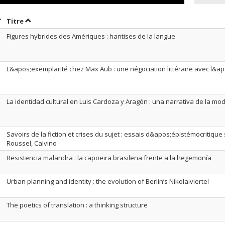
rier par date en ordre décroissant
Trier par titre en ordre décroissant
Titre
Figures hybrides des Amériques : hantises de la langue
L&apos;exemplarité chez Max Aub : une négociation littéraire avec l&ap
La identidad cultural en Luis Cardoza y Aragón : una narrativa de la mo
Savoirs de la fiction et crises du sujet : essais d&apos;épistémocritique 
Roussel, Calvino
Resistencia malandra : la capoeira brasilena frente a la hegemonía
Urban planning and identity : the evolution of Berlin’s Nikolaiviertel
The poetics of translation : a thinking structure