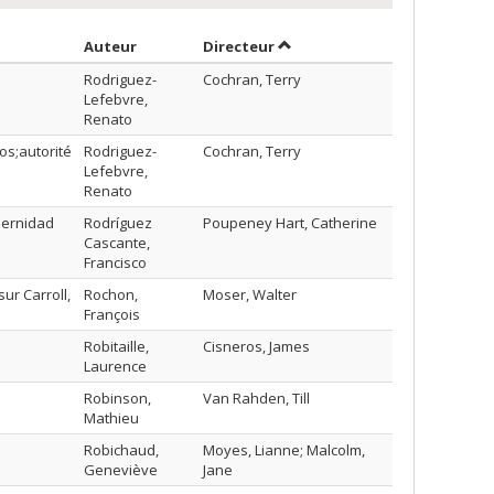
Trier par auteur en ordre décroissant
par contributeur en ordre d
Auteur
Directeur
Rodriguez-
Cochran, Terry
Lefebvre,
Renato
os;autorité
Rodriguez-
Cochran, Terry
Lefebvre,
Renato
dernidad
Rodríguez
Poupeney Hart, Catherine
Cascante,
Francisco
sur Carroll,
Rochon,
Moser, Walter
François
Robitaille,
Cisneros, James
Laurence
Robinson,
Van Rahden, Till
Mathieu
Robichaud,
Moyes, Lianne; Malcolm,
Geneviève
Jane