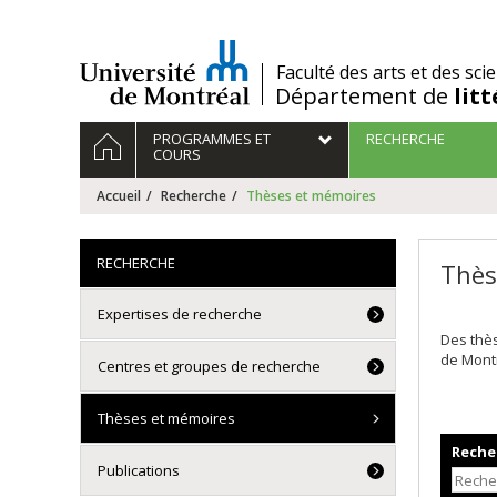
Passer
au
contenu
/
Faculté des arts et des sci
Département de
lit
Navigation
ACCUEIL
PROGRAMMES ET
RECHERCHE
principale
COURS
Accueil
Recherche
Thèses et mémoires
RECHERCHE
Thès
Expertises de recherche
Des thè
de Mont
Centres et groupes de recherche
Thèses et mémoires
Recher
Publications