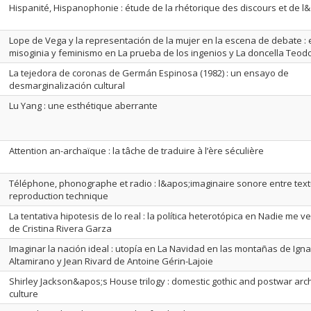
Hispanité, Hispanophonie : étude de la rhétorique des discours et de l
Lope de Vega y la representación de la mujer en la escena de debate : 
misoginia y feminismo en La prueba de los ingenios y La doncella Teod
La tejedora de coronas de Germán Espinosa (1982) : un ensayo de
desmarginalización cultural
Lu Yang : une esthétique aberrante
Attention an-archaïque : la tâche de traduire à l’ère séculière
Téléphone, phonographe et radio : l&apos;imaginaire sonore entre textu
reproduction technique
La tentativa hipotesis de lo real : la política heterotópica en Nadie me ve
de Cristina Rivera Garza
Imaginar la nación ideal : utopía en La Navidad en las montañas de Ign
Altamirano y Jean Rivard de Antoine Gérin-Lajoie
Shirley Jackson&apos;s House trilogy : domestic gothic and postwar arch
culture