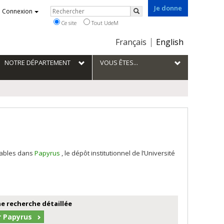
Je donne
Rechercher
Connexion
Rechercher
Ce site
Tout UdeM
Choix
Français
English
de
la
NOTRE DÉPARTEMENT
VOUS ÊTES...
langue
tables dans
Papyrus
, le dépôt institutionnel de l’Université
e recherche détaillée
r Papyrus