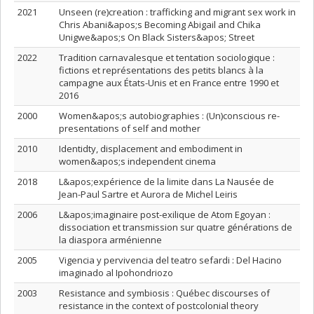
2021
Unseen (re)creation : trafficking and migrant sex work in
Chris Abani&apos;s Becoming Abigail and Chika
Unigwe&apos;s On Black Sisters&apos; Street
2022
Tradition carnavalesque et tentation sociologique :
fictions et représentations des petits blancs à la
campagne aux États-Unis et en France entre 1990 et
2016
2000
Women&apos;s autobiographies : (Un)conscious re-
presentations of self and mother
2010
Identidty, displacement and embodiment in
women&apos;s independent cinema
2018
L&apos;expérience de la limite dans La Nausée de
Jean-Paul Sartre et Aurora de Michel Leiris
2006
L&apos;imaginaire post-exilique de Atom Egoyan :
dissociation et transmission sur quatre générations de
la diaspora arménienne
2005
Vigencia y pervivencia del teatro sefardi : Del Hacino
imaginado al Ipohondriozo
2003
Resistance and symbiosis : Québec discourses of
resistance in the context of postcolonial theory