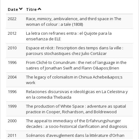
Trier par date en ordre décroissant
Trier par titre en ordre décroissant
Date
Titre
2022
Race, mimicry, ambivalence, and third space in The
woman of colour : a tale (1808)
2012
La letra con refranes entra : el Quijote para la
enseñanza de ELE
2010
Espace et récit : l’inscription des temps dans la ville :
parcours stochastiques chez Julio Cortázar
1996
From Cliché to Conundrum : the net of language in the
satires of Jonathan Swift and Flann O&apos;Brien
2004
The legacy of colonialism in Chinua Achebe&apos;s
work
1996
Relaciones discursivas e ideológicas en La Celestina y
en la comedia Thebaida
1999
The production of White Space : adventure as spatial
practice in Cooper, Richardson, and Boldrewood
2000
The appeal to immediacy of the Erfahrungshunger
decades : a socio-historical clarification and diagnosis
2011
Scénarios d’aveuglement dans la littérature d’Orhan