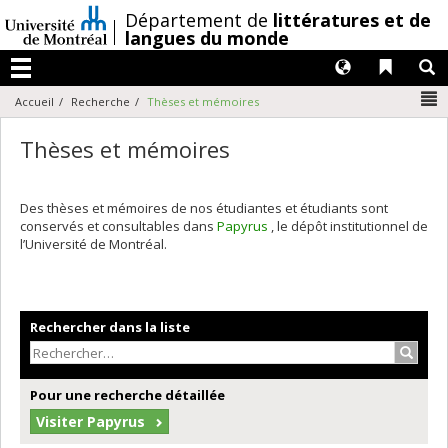
Passer
/
Département de
littératures et de
au
langues du monde
contenu
Langues
Liens 
R
Menu
N
Accueil
Recherche
Thèses et mémoires
Thèses et mémoires
Des thèses et mémoires de nos étudiantes et étudiants sont
conservés et consultables dans
Papyrus
, le dépôt institutionnel de
l’Université de Montréal.
Rechercher dans la liste
Recher
Pour une recherche détaillée
Visiter Papyrus