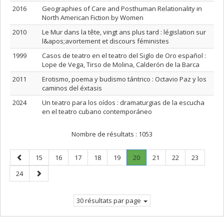
2016
Geographies of Care and Posthuman Relationality in
North American Fiction by Women
2010
Le Mur dans la tête, vingt ans plus tard : législation sur
l&apos;avortement et discours féministes
1999
Casos de teatro en el teatro del Siglo de Oro español :
Lope de Vega, Tirso de Molina, Calderón de la Barca
2011
Erotismo, poema y budismo tántrico : Octavio Paz y los
caminos del éxtasis
2024
Un teatro para los oídos : dramaturgias de la escucha
en el teatro cubano contemporáneo
Nombre de résultats :
1053
Page
Page
Page
Page
Page
Page
Page
.
Page
Page
Page
15
16
17
18
19
20
21
22
23
précédente
Page
Page
Page
24
courante.
suivante
30 résultats par page