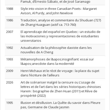
Pamuk, d’Ernesto Sábato, et de José Saramago
1988
Style into vision in three Canadian Poets : Margaret
Avison, Al Purdy, and John Newlove
1986
Traduction, analyse et commentaire du Shuduan (727)
de Zhang Huaiguan (actif ca. 713-760)
2007
El aprendizaje del expañol en Quebec : un estudio de
las motivaciones y representaciones de estudiantes
universitarios
1992
Actualisation de la philosophie daoiste dans les
nouvelles de A Cheng
1993
Métamorphoses de l&apos;insignifiant: essai sur
l&apos;anecdote dans la modernité
2009
Henri Michaux et le récit de voyage : la place du sujet
dans l’écriture de l’ailleurs
2026
Art de scénariser malgré la censure ou L’usage de
lettres et de l’art dans les séries historiques chinoises
Harem : biographie de Zhen Huan (2011) et Rêve de
prospérité (2022)
1995
Illusion et désillusion. La Quête du savoir dans Pleure
pas, Germaine de Claude Jasmin