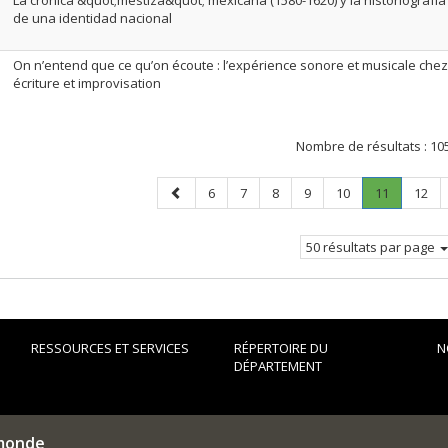
La crónica &quot;mestiza&quot; mexicana (1580-1620) y la historiografía 
de una identidad nacional
On n’entend que ce qu’on écoute : l’expérience sonore et musicale chez
écriture et improvisation
Nombre de résultats :
10
Page
Page
Page
Page
Page
Page
Page
.
Page
6
7
8
9
10
11
12
précédente
Page
courante.
50 résultats par page
RESSOURCES ET SERVICES
RÉPERTOIRE DU
N
DÉPARTEMENT
 monde