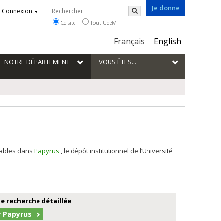
Je donne
Rechercher
Connexion
Rechercher
Ce site
Tout UdeM
Choix
Français
English
de
la
NOTRE DÉPARTEMENT
VOUS ÊTES...
langue
tables dans
Papyrus
, le dépôt institutionnel de l’Université
e recherche détaillée
r Papyrus