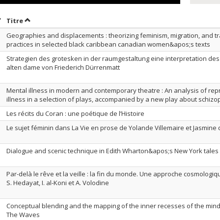
rier par date en ordre croissant
Trier par titre en ordre croissant
Titre
Geographies and displacements : theorizing feminism, migration, and tr
practices in selected black caribbean canadian women&apos;s texts
Strategien des grotesken in der raumgestaltung eine interpretation de
alten dame von Friederich Dürrenmatt
Mental illness in modern and contemporary theatre : An analysis of rep
illness in a selection of plays, accompanied by a new play about schiz
Les récits du Coran : une poétique de l’Histoire
Le sujet féminin dans La Vie en prose de Yolande Villemaire et Jasmine
Dialogue and scenic technique in Edith Wharton&apos;s New York tales
Par-delà le rêve et la veille : la fin du monde. Une approche cosmologi
S. Hedayat, I. al-Koni et A. Volodine
Conceptual blending and the mapping of the inner recesses of the mind
The Waves