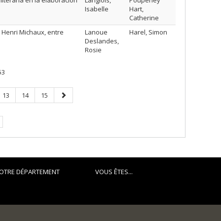
literaria en la elaboración
Langlois,
Poupeney
Isabelle
Hart,
Catherine
 Henri Michaux, entre
Lanoue
Harel, Simon
Deslandes,
Rosie
53
Page
Page
Page
Page
13
14
15
suivante
OTRE DÉPARTEMENT
VOUS ÊTES...