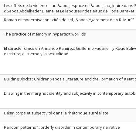
Les effets de la violence sur l&apos;espace et l&apos;imaginaire dans 
d&apos;Abdelkader Djemaï et Le laboureur des eaux de Hoda Baraket
Roman et modernisation : cités de sel, l&apos;égarement de A.R. Munîf
The practice of memory in hypertext wor(l)ds
El carácter cínico en Armando Ramírez, Guillermo Fadanelli y Rocío Boliv
escritura, el cuerpo y la sexualidad
Building Blocks : Children&apos;s Literature and the Formation of a Nati
Drawing in the margins : identity and subjectivity in contemporary auto
Désir, corps et subjectivité dans la rhétorique surréaliste
Random patterns? : orderly disorder in contemporary narrative