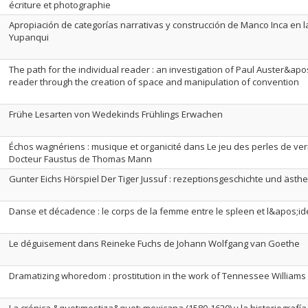
écriture et photographie
Apropiación de categorías narrativas y construcción de Manco Inca en la
Yupanqui
The path for the individual reader : an investigation of Paul Auster&apos
reader through the creation of space and manipulation of convention
Frühe Lesarten von Wedekinds Frühlings Erwachen
Échos wagnériens : musique et organicité dans Le jeu des perles de v
Docteur Faustus de Thomas Mann
Gunter Eichs Hörspiel Der Tiger Jussuf : rezeptionsgeschichte und ästhe
Danse et décadence : le corps de la femme entre le spleen et l&apos;id
Le déguisement dans Reineke Fuchs de Johann Wolfgang van Goethe
Dramatizing whoredom : prostitution in the work of Tennessee Williams