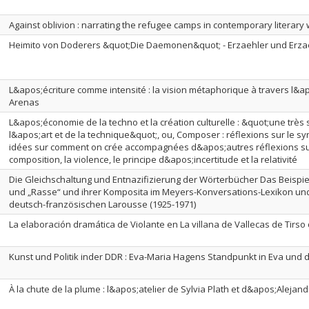
Against oblivion : narrating the refugee camps in contemporary literary 
Heimito von Doderers &quot;Die Daemonen&quot; - Erzaehler und Erz
L&apos;écriture comme intensité : la vision métaphorique à travers l&
Arenas
L&apos;économie de la techno et la création culturelle : &quot;une très 
l&apos;art et de la technique&quot;, ou, Composer : réflexions sur le s
idées sur comment on crée accompagnées d&apos;autres réflexions sur 
composition, la violence, le principe d&apos;incertitude et la relativité
Die Gleichschaltung und Entnazifizierung der Wörterbücher Das Beispiel 
und „Rasse“ und ihrer Komposita im Meyers-Konversations-Lexikon un
deutsch-französischen Larousse (1925-1971)
La elaboración dramática de Violante en La villana de Vallecas de Tirso
Kunst und Politik inder DDR : Eva-Maria Hagens Standpunkt in Eva und 
À la chute de la plume : l&apos;atelier de Sylvia Plath et d&apos;Alejand