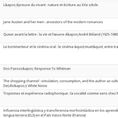
L&apos;épreuve du vivant : nature et écriture au XXe siècle
Jane Austen and her men : ancestors of the modern romances
Queer avant la lettre : la vie et l’œuvre d&apos;André Béland (1925-1980
Le bonimenteur et le cinéma oral : le cinéma &quot;muet&quot; entre tra
Dos Passos&apos; Response To Whitman
The shopping channel : simulation, consumption, and the author as cultur
DeLillo&apos;s White Noise
Tropismes et expérience radiophonique : la vocalité comme sens chez 
Influencia interlingüística y transferencia morfosintáctica en los apre
lengua tercera (EL3) en el País Vasco Norte (Francia)