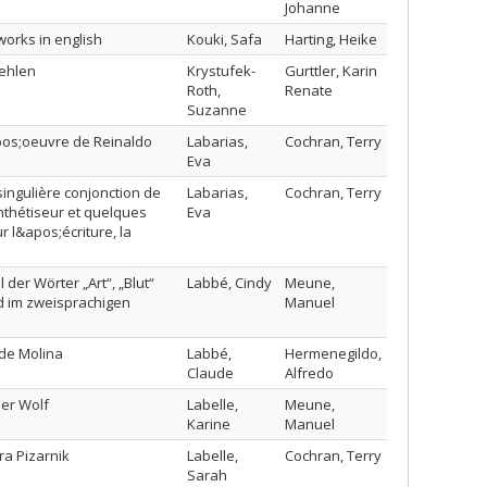
Johanne
works in english
Kouki, Safa
Harting, Heike
aehlen
Krystufek-
Gurttler, Karin
Roth,
Renate
Suzanne
apos;oeuvre de Reinaldo
Labarias,
Cochran, Terry
Eva
singulière conjonction de
Labarias,
Cochran, Terry
ynthétiseur et quelques
Eva
l&apos;écriture, la
der Wörter „Art“, „Blut“
Labbé, Cindy
Meune,
d im zweisprachigen
Manuel
 de Molina
Labbé,
Hermenegildo,
Claude
Alfredo
der Wolf
Labelle,
Meune,
Karine
Manuel
ra Pizarnik
Labelle,
Cochran, Terry
Sarah