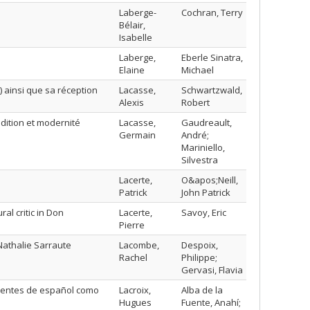
Laberge-
Cochran, Terry
Bélair,
Isabelle
Laberge,
Eberle Sinatra,
Elaine
Michael
) ainsi que sa réception
Lacasse,
Schwartzwald,
Alexis
Robert
dition et modernité
Lacasse,
Gaudreault,
Germain
André;
Mariniello,
Silvestra
Lacerte,
O&apos;Neill,
Patrick
John Patrick
al critic in Don
Lacerte,
Savoy, Eric
Pierre
Nathalie Sarraute
Lacombe,
Despoix,
Rachel
Philippe;
Gervasi, Flavia
ndientes de español como
Lacroix,
Alba de la
Hugues
Fuente, Anahí;