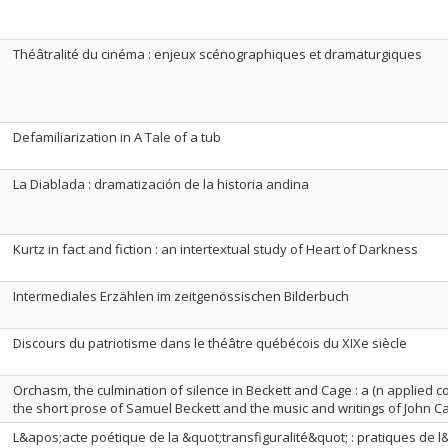
Théâtralité du cinéma : enjeux scénographiques et dramaturgiques
Defamiliarization in A Tale of a tub
La Diablada : dramatización de la historia andina
Kurtz in fact and fiction : an intertextual study of Heart of Darkness
Intermediales Erzählen im zeitgenössischen Bilderbuch
Discours du patriotisme dans le théâtre québécois du XIXe siècle
Orchasm, the culmination of silence in Beckett and Cage : a (n applied c
the short prose of Samuel Beckett and the music and writings of John C
L&apos;acte poétique de la &quot;transfiguralité&quot; : pratiques de l