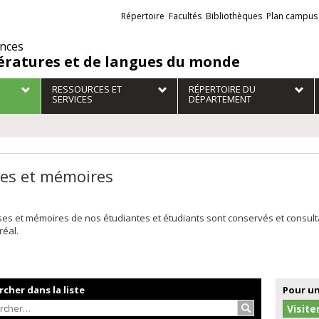
Liens
Répertoire
Facultés
Bibliothèques
Plan campus
externes
ences
tératures et de langues du monde
RESSOURCES ET
RÉPERTOIRE DU
SERVICES
DÉPARTEMENT
es et mémoires
ses et mémoires de nos étudiantes et étudiants sont conservés et consul
réal.
cher dans la liste
Pour un
Rechercher…
Visite