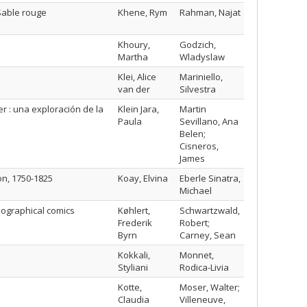
Sable rouge
Khene, Rym
Rahman, Najat
Khoury,
Godzich,
Martha
Wladyslaw
Klei, Alice
Mariniello,
van der
Silvestra
er : una exploración de la
Klein Jara,
Martin
Paula
Sevillano, Ana
Belen;
Cisneros,
James
on, 1750-1825
Koay, Elvina
Eberle Sinatra,
Michael
biographical comics
Køhlert,
Schwartzwald,
Frederik
Robert;
Byrn
Carney, Sean
Kokkali,
Monnet,
Styliani
Rodica-Livia
Kotte,
Moser, Walter;
Claudia
Villeneuve,