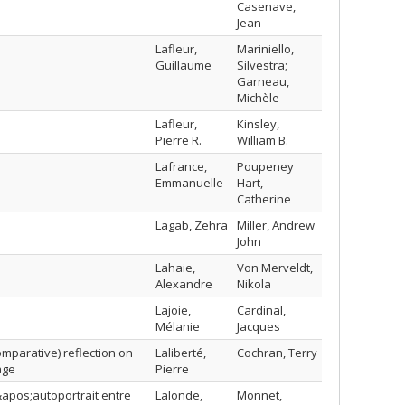
Casenave,
Jean
Lafleur,
Mariniello,
Guillaume
Silvestra;
Garneau,
Michèle
Lafleur,
Kinsley,
Pierre R.
William B.
Lafrance,
Poupeney
Emmanuelle
Hart,
Catherine
Lagab, Zehra
Miller, Andrew
John
Lahaie,
Von Merveldt,
Alexandre
Nikola
Lajoie,
Cardinal,
Mélanie
Jacques
omparative) reflection on
Laliberté,
Cochran, Terry
age
Pierre
&apos;autoportrait entre
Lalonde,
Monnet,