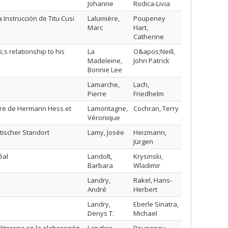
Johanne
Rodica-Livia
 Instrucción de Titu Cusi
Lalumière,
Poupeney
Marc
Hart,
Catherine
;s relationship to his
La
O&apos;Neill,
Madeleine,
John Patrick
Bonnie Lee
Lamarche,
Lach,
Pierre
Friedhelm
erre de Hermann Hess et
Lamontagne,
Cochran, Terry
Véronique
tischer Standort
Lamy, Josée
Heizmann,
Jürgen
éal
Landolt,
Krysinski,
Barbara
Wladimir
Landry,
Rakel, Hans-
André
Herbert
Landry,
Eberle Sinatra,
Denys T.
Michael