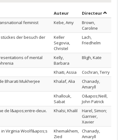
Trier par auteur en ordre croissa
par contributeur 
Auteur
Directeur
ansnational feminist
Kebe, Amy
Brown,
Caroline
s stückes der besuch der
Keller
Lach,
Segovia,
Friedhelm
Christel
resentations of mental
Kelly,
Bligh, Kate
ophrenia
Barbara
Khaiti, Assia
Cochran, Terry
 de Bharati Mukherjee
Khalaf, Alia
Chanady,
Amaryll
Khallouk,
O&apos;Neill,
Sabat
John Patrick
que de l&apos;entre-deux.
Khalsi, Khalil
Harel, Simon;
Garnier,
Xavier
 in Virginia Woolf&apos;s
Khemakhem,
Chanady,
Zied
Amaryll