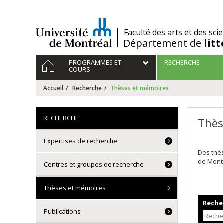
Passer
au
contenu
/
Faculté des arts et des sci
Département de
lit
Navigation
ACCUEIL
PROGRAMMES ET
RECHERCHE
principale
COURS
Accueil
Recherche
Thèses et mémoires
RECHERCHE
Thès
Expertises de recherche
Des thè
de Mont
Centres et groupes de recherche
Thèses et mémoires
Recher
Publications