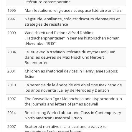
littérature contemporaine
1996
Manifestations religieuses et espace littéraire antillais
1992
Négritude, antillanité, créolité: discours identitaires et
stratégies de résistance
2009
Wirklichkeit und Fiktion : Alfred Döblins
„Tatsachenphantasie“ in seinem historischen Roman
„November 1918“
2004
Le jeu avec la tradition littéraire du mythe Don Juan
dans les oeuvres de Max Frisch und Herbert
Rosendorfer
2001
Children as rhetorical devices in Henry James&apos;
fiction
2010
La herencia de la época de oro en el cine mexicano de
los años noventa : La ley de Herodes y Danzón
1997
The Boswellian Ego : Melancholia and Hypochondria in
the journals and letters of James Boswell
2014
Recollecting Work : Labour and Class in Contemporary
North American Historical Fiction
2007
Scattered narratives : a critical and creative re-
examining of subjugated history