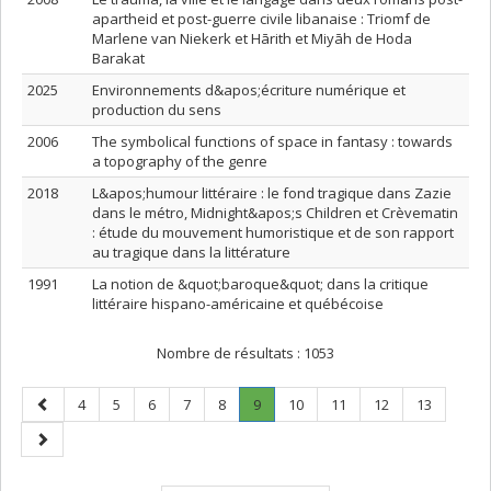
apartheid et post-guerre civile libanaise : Triomf de
Marlene van Niekerk et Hārith et Miyāh de Hoda
Barakat
2025
Environnements d&apos;écriture numérique et
production du sens
2006
The symbolical functions of space in fantasy : towards
a topography of the genre
2018
L&apos;humour littéraire : le fond tragique dans Zazie
dans le métro, Midnight&apos;s Children et Crèvematin
: étude du mouvement humoristique et de son rapport
au tragique dans la littérature
1991
La notion de &quot;baroque&quot; dans la critique
littéraire hispano-américaine et québécoise
Nombre de résultats :
1053
Page
Page
Page
Page
Page
Page
Page
.
Page
Page
Page
Page
4
5
6
7
8
9
10
11
12
13
précédente
Page
Page
courante.
suivante