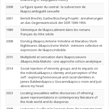
2008
La figure queer du castrat : la subversion de
l&apos;ambiguïté sexuelle
2001
Bertolt Brechts Garbe/Büsching-Projekt : annäherungen
an das Gegenwartsstück der DDR 1949-1956
1989
Sémiotique de l&apos;aliment dans les romans
français du XIXe siècle
2008
Dondog d&apos;Antoine Volodine et Marabou Stork
Nightmares d&apos;Irvine Welsh : mémoire collective et
expression de l&apos;indicible
2015
Multiplicité et sensation dans l&apos;oeuvre
d&apos;Aida Makoto : une approche schizo-analytique
2014
Social rejection of minority groups and its impacts on
the individual&apos;s identity and perception of the
self : exploring homosexual and racial identities in
James Baldwin&apos;s Giovanni&apos;s room and Just
above my head
2023
Locating sexualities within discourses of othering :
queer representations in contemporary literature of
the Arab world and its diasporas
2008
Le trauma, la ville et le langage dans deux romans post-