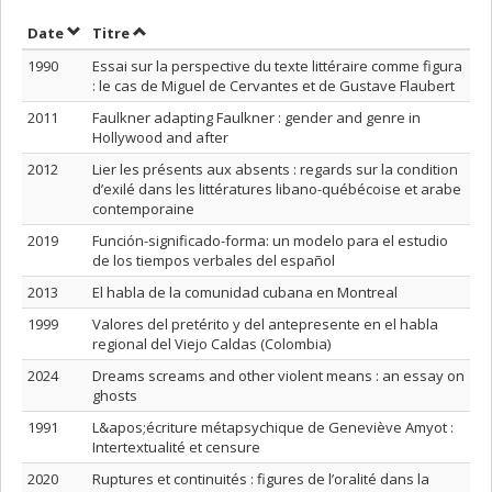
Trier par date en ordre croissant
Trier par titre en ordre croissant
Date
Titre
1990
Essai sur la perspective du texte littéraire comme figura
: le cas de Miguel de Cervantes et de Gustave Flaubert
2011
Faulkner adapting Faulkner : gender and genre in
Hollywood and after
2012
Lier les présents aux absents : regards sur la condition
d’exilé dans les littératures libano-québécoise et arabe
contemporaine
2019
Función-significado-forma: un modelo para el estudio
de los tiempos verbales del español
2013
El habla de la comunidad cubana en Montreal
1999
Valores del pretérito y del antepresente en el habla
regional del Viejo Caldas (Colombia)
2024
Dreams screams and other violent means : an essay on
ghosts
1991
L&apos;écriture métapsychique de Geneviève Amyot :
Intertextualité et censure
2020
Ruptures et continuités : figures de l’oralité dans la