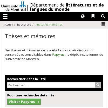
Passer
/
Département de
littératures et de
au
langues du monde
contenu
Langues
Liens 
R
Menu
N
Accueil
Recherche
Thèses et mémoires
Thèses et mémoires
Des thèses et mémoires de nos étudiantes et étudiants sont
conservés et consultables dans
Papyrus
, le dépôt institutionnel de
l’Université de Montréal.
Rechercher dans la liste
Recher
Pour une recherche détaillée
Visiter Papyrus