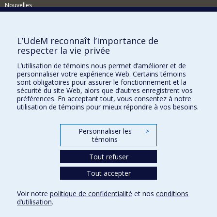
Nouvelles
Événements
Comment soutenir le Département?
L’UdeM reconnaît l’importance de
respecter la vie privée
BESOIN D'AIDE?
L’utilisation de témoins nous permet d’améliorer et de
Plan du site
personnaliser votre expérience Web. Certains témoins
Signaler une erreur
sont obligatoires pour assurer le fonctionnement et la
sécurité du site Web, alors que d’autres enregistrent vos
Accessibilité
préférences. En acceptant tout, vous consentez à notre
utilisation de témoins pour mieux répondre à vos besoins.
FACULTÉ DES ARTS ET DES SCIENCES
Nos départements et écoles
Personnaliser les
>
témoins
Nos centres d'études
Tout refuser
Nos programmes et cours
Tout accepter
Confidentialité
Voir notre
politique de confidentialité
et nos
conditions
Conditions d’utilisation
d’utilisation
.
Paramètres des témoins