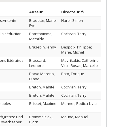
Trier par auteur en ordre croissant
par contributeur en ord
Auteur
Directeur
os;Antonin
Bradette, Marie-
Harel, Simon
Eve
 la séduction
Branthomme,
Cochran, Terry
Mathilde
Brasebin, Jenny
Despoix, Philippe;
Marie, Michel
ons littéraires
Brassard,
Mavrikakis, Catherine;
Léonore
Vitali-Rosati, Marcello
Bravo Moreno,
Pato, Enrique
Diana
Breton, Mahité
Cochran, Terry
Breton, Mahité
Cochran, Terry
chables
Brisset, Maxime
Monnet, Rodica-Livia
rachgrenze und
Brömmelsiek,
Meune, Manuel
r Erwachsener
Björn