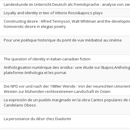
Landeskunde im Unterricht Deutsch als Fremdsprache : analyse von z
Loyalty and identity in two of Vittorio Rossi&apos;s plays
Constructing desire : Alfred Tennyson, Walt Whitman and the developm
homoerotic desire in elegiac poetry
Pour une poétique historique du point de vue médiatisé au cinéma
The question of identity in italian-canadian fiction
Anthologisation numérique des erotika : une étude sur l&apos;Antholog
plateforme Anthologia et les pornai
Die NPD vor und nach der 1989er Wende : Von der neurechten Umorient
Westen zur blühenden rechtsextremen Landschaft im Osten
La expresión de un pueblo marginado en la obra Cantos populares de m
Candelario Obeso
La persistance du désir chez Diadorim