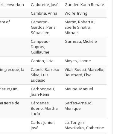
wei Lehwerken
Cadorette, José
Gurttler, Karin Renate
Cambria, Anna
Wolfe, Irving
ent of
Cameron-
Martin, Robert K.;
Gardos, Paris
Eberle Sinatra,
Sébastien
Michael
Campeau-
Garneau, Michèle
Dupras,
Guillaume
Canton, Licia
Moyes, Lianne
ie grecque, la
Capelo Barroso
Vitali-Rosati, Marcello;
Silva, Luiz
Bouchard, Elsa
Eudasio
ierung im
Carbonneau,
Meune, Manuel
Jean-Rémi
i tierra de
Cárdenas
Sarfati-Arnaud,
Bueno, Martha
Monique
Lucía
Carlos Junior,
Lu, Tonglin;
José
Mavrikakis, Catherine