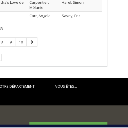
edra’s Love de
Carpentier,
Harel, Simon
Mélanie
Carr, Angela
Savoy, Eric
53
Page
Page
Page
Page
8
9
10
suivante
.
OTRE DÉPARTEMENT
VOUS ÊTES...
FACULTÉ DES ARTS ET DES SCIENCES