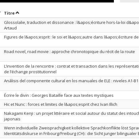
rier par date en ordre croissant
Trier par titre en ordre croissant
Titre
Glossolalie, traduction et dissonance : l&apos;écriture hors-la-loi d&ap
Artaud
Figures de l&apos;esprit : le soi et l&apos;autre dans l&apos;écriture de
Road novel, road movie : approche chronotopique du récit de la route
L’invention de la rencontre : contrat et transaction dans les représentati
de l’échange prostitutionnel
Análisis del componente cultural en los manuales de ELE : niveles A1-B1
Écrire le divin : Georges Bataille face aux textes mystiques
Hic et Nunc : forces et limites de l&apos;esprit chez Ivan Illich
Nakagami Kenji : un projet littéraire et social autour du statut des intou
japonais
Wenn individuelle Zweisprachigkeit kollektive Sprachkonflikte löst Sp
Identitätsdiskurse in Fribourg/Freiburg (CH) : die Sicht junger bilinguale