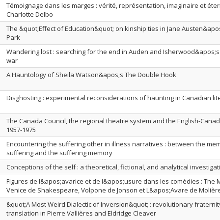
Témoignage dans les marges : vérité, représentation, imaginaire et éter
Charlotte Delbo
The &quot;Effect of Education&quot; on kinship ties in Jane Austen&apo
Park
Wandering lost : searching for the end in Auden and Isherwood&apos;s 
war
A Hauntology of Sheila Watson&apos;s The Double Hook
Disghosting : experimental reconsiderations of haunting in Canadian lit
The Canada Council, the regional theatre system and the English-Canadi
1957-1975
Encountering the suffering other in illness narratives : between the me
suffering and the suffering memory
Conceptions of the self : a theoretical, fictional, and analytical investiga
Figures de l&apos;avarice et de l&apos;usure dans les comédies : The 
Venice de Shakespeare, Volpone de Jonson et L&apos;Avare de Molièr
&quot;A Most Weird Dialectic of Inversion&quot; : revolutionary fraternit
translation in Pierre Vallières and Eldridge Cleaver