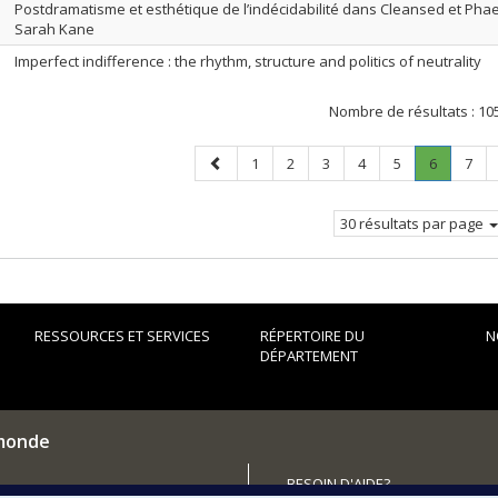
Postdramatisme et esthétique de l’indécidabilité dans Cleansed et Pha
Sarah Kane
Imperfect indifference : the rhythm, structure and politics of neutrality
Nombre de résultats :
10
Page
Page
Page
Page
Page
Page
Page
.
Page
1
2
3
4
5
6
7
précédente
Page
courante
30 résultats par page
RESSOURCES ET SERVICES
RÉPERTOIRE DU
N
DÉPARTEMENT
 monde
BESOIN D'AIDE?