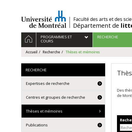
Passer
au
contenu
/
Faculté des arts et des sci
Département de
lit
Navigation
ACCUEIL
PROGRAMMES ET
RECHERCHE
principale
COURS
Accueil
Recherche
Thèses et mémoires
RECHERCHE
Thès
Expertises de recherche
Des thè
de Mont
Centres et groupes de recherche
Thèses et mémoires
Recher
Publications