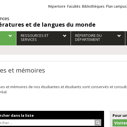
Liens
Répertoire
Facultés
Bibliothèques
Plan campus
externes
ences
tératures et de langues du monde
RESSOURCES ET
RÉPERTOIRE DU
SERVICES
DÉPARTEMENT
es et mémoires
ses et mémoires de nos étudiantes et étudiants sont conservés et consul
réal.
cher dans la liste
Pour un
Rechercher…
Visite