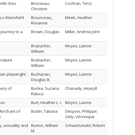
nité chez
Brosseau,
Cochran, Terry
Christine
s;s Mansfield
Brousseau,
Meek, Heather
Roxanne
journey to a
Brown, Douglas
Miller, Andrew John
Brubacher,
Moyes, Lianne
William
erature
Brubacher,
Moyes, Lianne
William
an playwright :
Buchanan,
Moyes, Lianne
Douglas B.
mory of
Burlea, Suzana
Chanady, Amaryll
Raluca
tion
Burt, Heather L. I.
Moyes, Lianne
Merchant of
Burtin, Tatiana
Despoix, Philippe;
e
Gély, Véronique
y, sexuality and
Burton, William
Schwartzwald, Robert
M.