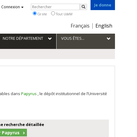
Je donne
Rechercher
Connexion
Rechercher
Ce site
Tout UdeM
Choix
Français
English
de
la
NOTRE DÉPARTEMENT
VOUS ÊTES...
langue
tables dans
Papyrus
, le dépôt institutionnel de l’Université
e recherche détaillée
r Papyrus