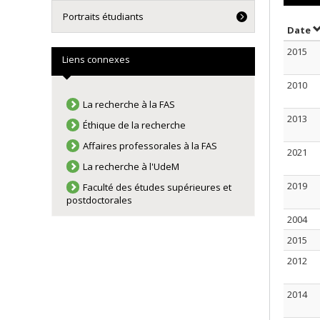
Portraits étudiants
T
Date
2015
Liens connexes
2010
La recherche à la FAS
2013
Éthique de la recherche
Affaires professorales à la FAS
2021
La recherche à l'UdeM
2019
Faculté des études supérieures et
postdoctorales
2004
2015
2012
2014