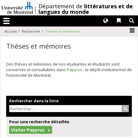
Passer
/
Département de
littératures et de
au
langues du monde
contenu
Langues
Liens 
R
Menu
N
Accueil
Recherche
Thèses et mémoires
Thèses et mémoires
Des thèses et mémoires de nos étudiantes et étudiants sont
conservés et consultables dans
Papyrus
, le dépôt institutionnel de
l’Université de Montréal.
Rechercher dans la liste
Recher
Pour une recherche détaillée
Visiter Papyrus