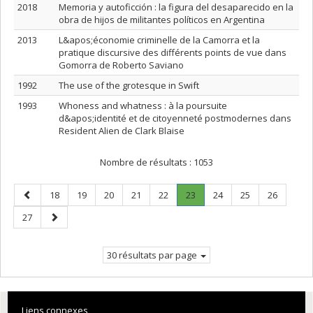
2018
Memoria y autoficción : la figura del desaparecido en la
obra de hijos de militantes políticos en Argentina
2013
L&apos;économie criminelle de la Camorra et la
pratique discursive des différents points de vue dans
Gomorra de Roberto Saviano
1992
The use of the grotesque in Swift
1993
Whoness and whatness : à la poursuite
d&apos;identité et de citoyenneté postmodernes dans
Resident Alien de Clark Blaise
Nombre de résultats :
1053
Page
Page
Page
Page
Page
Page
Page
.
Page
Page
Page
18
19
20
21
22
23
24
25
26
précédente
Page
Page
Page
27
courante.
suivante
30 résultats par page
Liens connexes