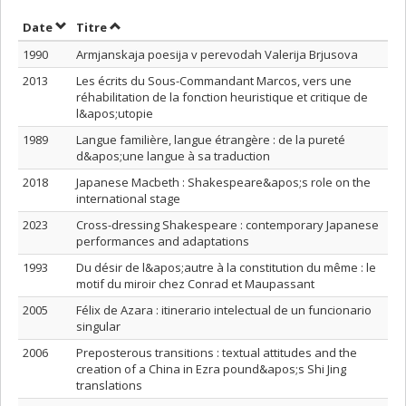
Trier par date en ordre croissant
Trier par titre en ordre croissant
Date
Titre
1990
Armjanskaja poesija v perevodah Valerija Brjusova
2013
Les écrits du Sous-Commandant Marcos, vers une
réhabilitation de la fonction heuristique et critique de
l&apos;utopie
1989
Langue familière, langue étrangère : de la pureté
d&apos;une langue à sa traduction
2018
Japanese Macbeth : Shakespeare&apos;s role on the
international stage
2023
Cross-dressing Shakespeare : contemporary Japanese
performances and adaptations
1993
Du désir de l&apos;autre à la constitution du même : le
motif du miroir chez Conrad et Maupassant
2005
Félix de Azara : itinerario intelectual de un funcionario
singular
2006
Preposterous transitions : textual attitudes and the
creation of a China in Ezra pound&apos;s Shi Jing
translations