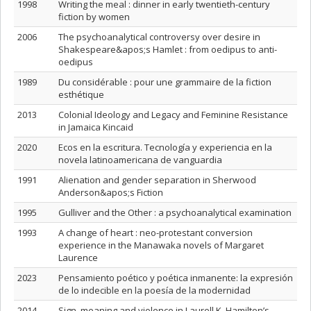
1998
Writing the meal : dinner in early twentieth-century
fiction by women
2006
The psychoanalytical controversy over desire in
Shakespeare&apos;s Hamlet : from oedipus to anti-
oedipus
1989
Du considérable : pour une grammaire de la fiction
esthétique
2013
Colonial Ideology and Legacy and Feminine Resistance
in Jamaica Kincaid
2020
Ecos en la escritura. Tecnología y experiencia en la
novela latinoamericana de vanguardia
1991
Alienation and gender separation in Sherwood
Anderson&apos;s Fiction
1995
Gulliver and the Other : a psychoanalytical examination
1993
A change of heart : neo-protestant conversion
experience in the Manawaka novels of Margaret
Laurence
2023
Pensamiento poético y poética inmanente: la expresión
de lo indecible en la poesía de la modernidad
2014
Sign, meaning and violence in Laurell K. Hamilton’s