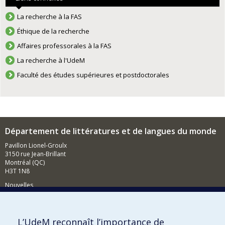
La recherche à la FAS
Éthique de la recherche
Affaires professorales à la FAS
La recherche à l'UdeM
Faculté des études supérieures et postdoctorales
Département de littératures et de langues du monde
Pavillon Lionel-Groulx
3150 rue Jean-Brillant
Montréal (QC)
H3T 1N8
Nouvelles
Événements
Comment soutenir le Département?
L’UdeM reconnaît l’importance de