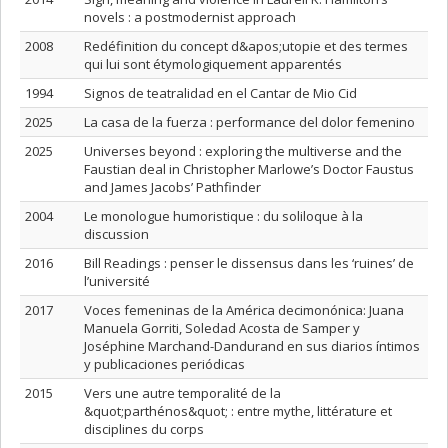
novels : a postmodernist approach
2008
Redéfinition du concept d&apos;utopie et des termes
qui lui sont étymologiquement apparentés
1994
Signos de teatralidad en el Cantar de Mio Cid
2025
La casa de la fuerza : performance del dolor femenino
2025
Universes beyond : exploring the multiverse and the
Faustian deal in Christopher Marlowe’s Doctor Faustus
and James Jacobs’ Pathfinder
2004
Le monologue humoristique : du soliloque à la
discussion
2016
Bill Readings : penser le dissensus dans les ‘ruines’ de
l’université
2017
Voces femeninas de la América decimonónica: Juana
Manuela Gorriti, Soledad Acosta de Samper y
Joséphine Marchand-Dandurand en sus diarios íntimos
y publicaciones periódicas
2015
Vers une autre temporalité de la
&quot;parthénos&quot; : entre mythe, littérature et
disciplines du corps